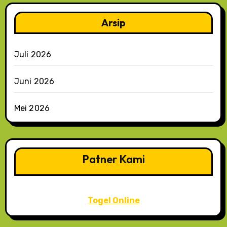
Arsip
Juli 2026
Juni 2026
Mei 2026
Patner Kami
Togel Online