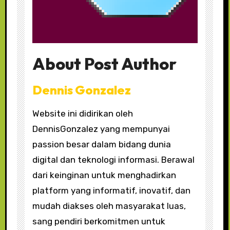
About Post Author
Dennis Gonzalez
Website ini didirikan oleh
DennisGonzalez yang mempunyai
passion besar dalam bidang dunia
digital dan teknologi informasi. Berawal
dari keinginan untuk menghadirkan
platform yang informatif, inovatif, dan
mudah diakses oleh masyarakat luas,
sang pendiri berkomitmen untuk