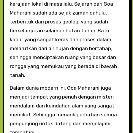
kerajaan lokal di masa lalu. Sejarah dari Goa
Maharani sudah ada sejak zaman dahulu,
terbentuk dari proses geologi yang sudah
berkelanjutan selama ributan tahun. Batu
kapur yang sangat keras dan proses dalam
melarutkan dari air hujan dengan bertahap,
sehingga menciptakan ruang yang besar dan
rongga yang memukau yang berada di bawah
tanah.
Dalam dunia modern ini, Goa Maharani juga
menjadi tempat yang penuh dengan misteri
mendalam dan keindahan alam yang sangat
memikat. Sehingga menarik perhatian semua
pengunjung untuk datang dan menjelajahi
tempat ini.