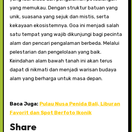
yang memukau. Dengan struktur batuan yang
unik, suasana yang sejuk dan mistis, serta
kekayaan ekosistemnya. Goa ini menjadi salah
satu tempat yang wajib dikunjungi bagi pecinta
alam dan pencari pengalaman berbeda. Melalui
pelestarian dan pengelolaan yang baik.
Keindahan alam bawah tanah ini akan terus
dapat di nikmati dan menjadi warisan budaya
alam yang berharga untuk masa depan.
Baca Juga:
Pulau Nusa Penida Bali, Liburan
Favorit dan Spot Berfoto Ikonik
Share