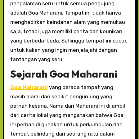
pengalaman seru untuk semua pengujung
adalah Goa Maharani. Tempat ini tidak hanya
menghadirkan keindahan alam yang memukau
saja, tetapi juga memiliki cerita dan keunikan
yang berbeda-beda. Sehingga tempat ini cocok
untuk kalian yang ingin menjelajahi dengan
tantangan yang seru.
Sejarah Goa Maharani
Goa Maharani
yang berada tempat yang
masih alami dan sedikit pengunjung yang
pernah kesana. Nama dari Maharani ini di ambil
dari cerita lokal yang mengatakan bahwa Goa
ini pernah di gunakan untuk perkumpulan dan
tempat pelindung dari seorang ratu dalam