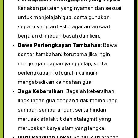
Kenakan pakaian yang nyaman dan sesuai
untuk menjelajah gua, serta gunakan
sepatu yang anti-slip agar aman saat
berjalan di medan basah dan licin.
Bawa Perlengkapan Tambahan
: Bawa
senter tambahan, terutama jika ingin
menjelajah bagian yang gelap, serta
perlengkapan fotografi jika ingin
mengabadikan keindahan gua.
Jaga Kebersihan
: Jagalah kebersihan
lingkungan gua dengan tidak membuang
sampah sembarangan, serta hindari
merusak stalaktit dan stalagmit yang
merupakan karya alam yang langka.
Ikuti Panduan Lokal
: Selalu ikuti arahan