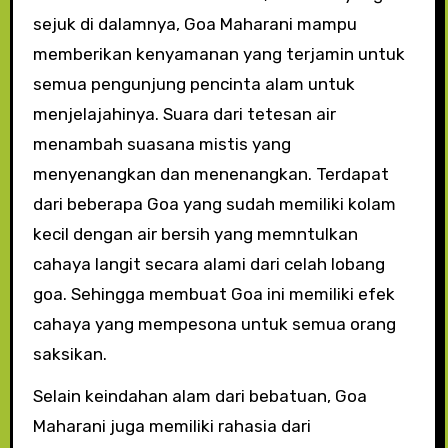
sejuk di dalamnya, Goa Maharani mampu
memberikan kenyamanan yang terjamin untuk
semua pengunjung pencinta alam untuk
menjelajahinya. Suara dari tetesan air
menambah suasana mistis yang
menyenangkan dan menenangkan. Terdapat
dari beberapa Goa yang sudah memiliki kolam
kecil dengan air bersih yang memntulkan
cahaya langit secara alami dari celah lobang
goa. Sehingga membuat Goa ini memiliki efek
cahaya yang mempesona untuk semua orang
saksikan.
Selain keindahan alam dari bebatuan, Goa
Maharani juga memiliki rahasia dari