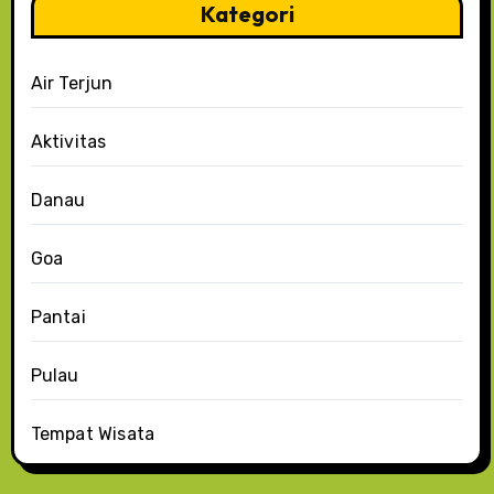
Kategori
Air Terjun
Aktivitas
Danau
Goa
Pantai
Pulau
Tempat Wisata