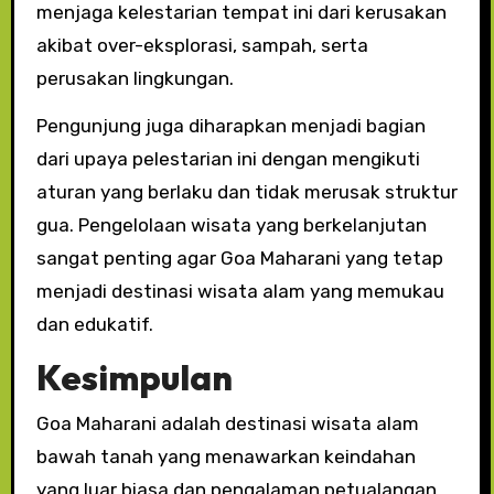
menjaga kelestarian tempat ini dari kerusakan
akibat over-eksplorasi, sampah, serta
perusakan lingkungan.
Pengunjung juga diharapkan menjadi bagian
dari upaya pelestarian ini dengan mengikuti
aturan yang berlaku dan tidak merusak struktur
gua. Pengelolaan wisata yang berkelanjutan
sangat penting agar Goa Maharani yang tetap
menjadi destinasi wisata alam yang memukau
dan edukatif.
Kesimpulan
Goa Maharani adalah destinasi wisata alam
bawah tanah yang menawarkan keindahan
yang luar biasa dan pengalaman petualangan