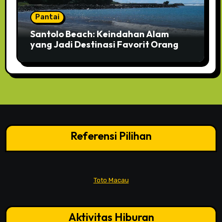
Pantai
Santolo Beach: Keindahan Alam
yang Jadi Destinasi Favorit Orang
Referensi Pilihan
Toto Macau
Aktivitas Hiburan