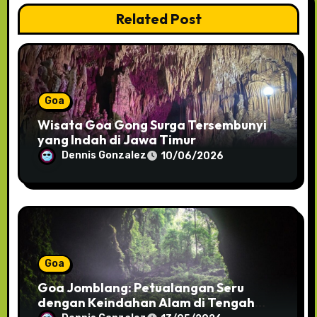
Related Post
Goa
Wisata Goa Gong Surga Tersembunyi
yang Indah di Jawa Timur
Dennis Gonzalez
10/06/2026
Goa
Goa Jomblang: Petualangan Seru
dengan Keindahan Alam di Tengah