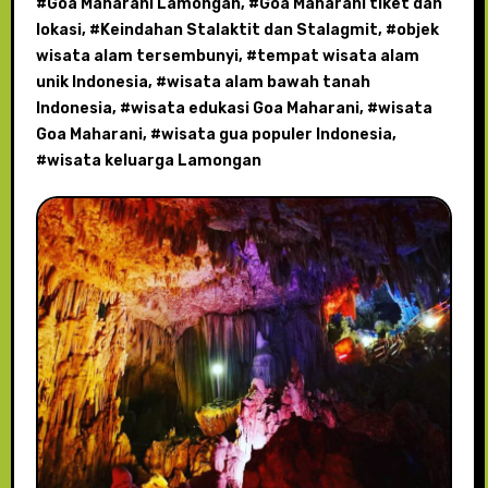
#
Goa Maharani Lamongan
, #
Goa Maharani tiket dan
lokasi
, #
Keindahan Stalaktit dan Stalagmit
, #
objek
wisata alam tersembunyi
, #
tempat wisata alam
unik Indonesia
, #
wisata alam bawah tanah
Indonesia
, #
wisata edukasi Goa Maharani
, #
wisata
Goa Maharani
, #
wisata gua populer Indonesia
,
#
wisata keluarga Lamongan