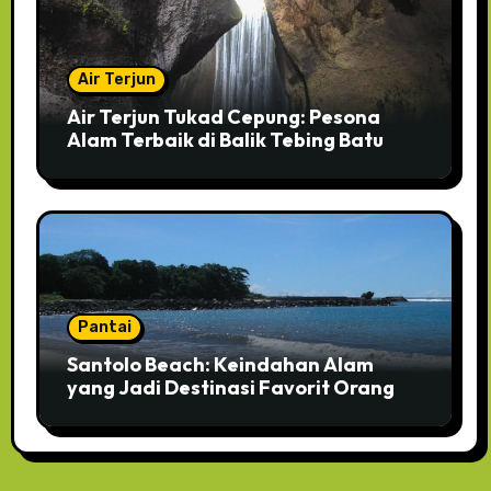
Air Terjun
Air Terjun Tukad Cepung: Pesona
Alam Terbaik di Balik Tebing Batu
Pantai
Santolo Beach: Keindahan Alam
yang Jadi Destinasi Favorit Orang