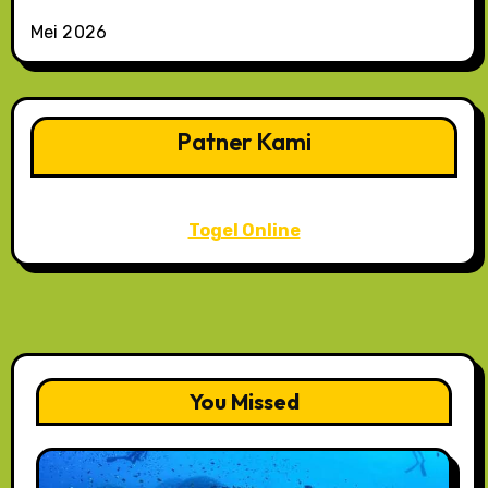
Mei 2026
Patner Kami
Togel Online
You Missed