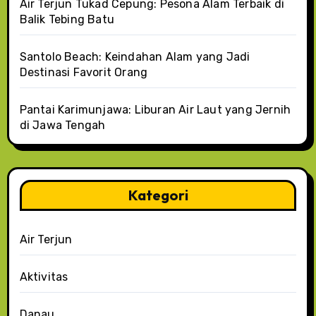
Air Terjun Tukad Cepung: Pesona Alam Terbaik di
Balik Tebing Batu
Santolo Beach: Keindahan Alam yang Jadi
Destinasi Favorit Orang
Pantai Karimunjawa: Liburan Air Laut yang Jernih
di Jawa Tengah
Kategori
Air Terjun
Aktivitas
Danau