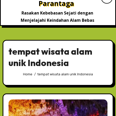
Parantaga
Rasakan Kebebasan Sejati dengan
Menjelajahi Keindahan Alam Bebas
tempat wisata alam
unik Indonesia
Home
tempat wisata alam unik Indonesia