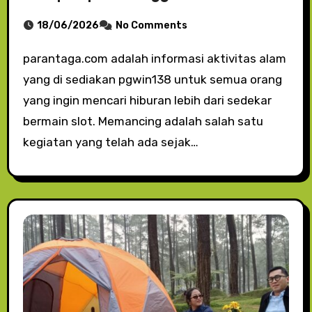
18/06/2026
No Comments
parantaga.com adalah informasi aktivitas alam
yang di sediakan pgwin138 untuk semua orang
yang ingin mencari hiburan lebih dari sedekar
bermain slot. Memancing adalah salah satu
kegiatan yang telah ada sejak…