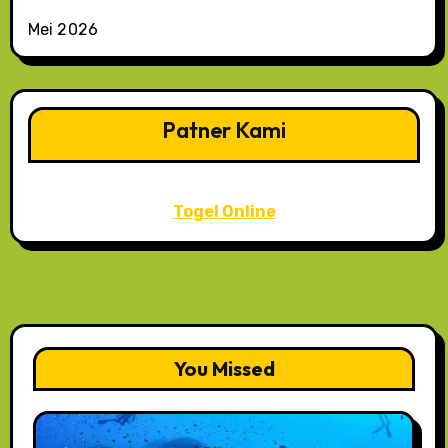
Mei 2026
Patner Kami
Togel Online
You Missed