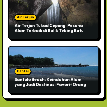
Air Terjun
Air Terjun Tukad Cepung: Pesona
Alam Terbaik di Balik Tebing Batu
Pantai
Santolo Beach: Keindahan Alam
yang Jadi Destinasi Favorit Orang