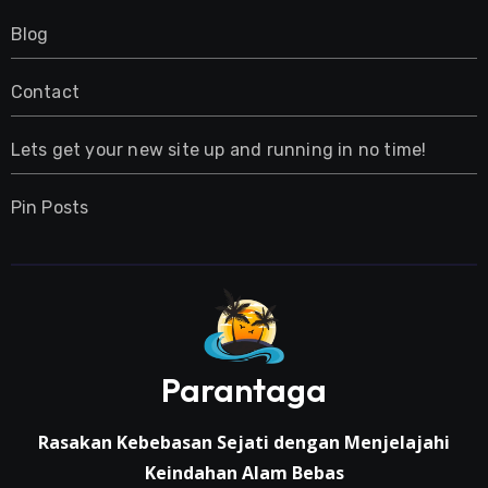
Blog
Contact
Lets get your new site up and running in no time!
Pin Posts
Parantaga
Rasakan Kebebasan Sejati dengan Menjelajahi
Keindahan Alam Bebas