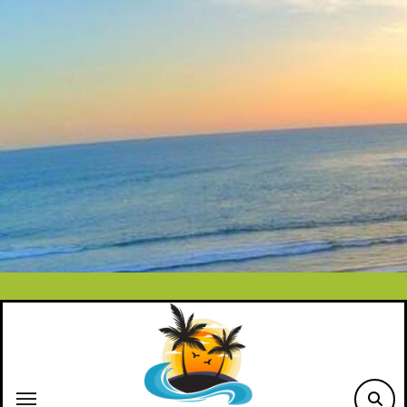
Skip
to
content