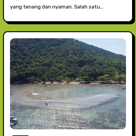
yang tenang dan nyaman. Salah satu…