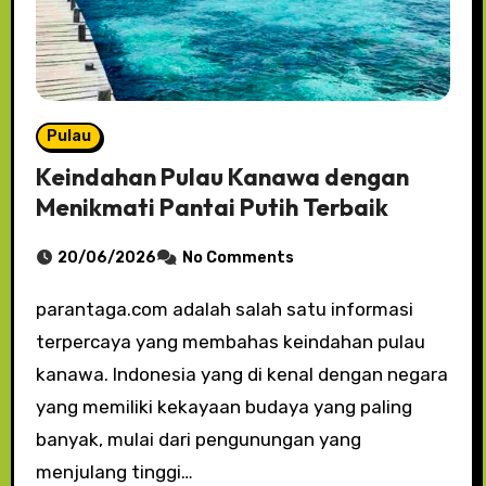
Pulau
Keindahan Pulau Kanawa dengan
Menikmati Pantai Putih Terbaik
20/06/2026
No Comments
parantaga.com adalah salah satu informasi
terpercaya yang membahas keindahan pulau
kanawa. Indonesia yang di kenal dengan negara
yang memiliki kekayaan budaya yang paling
banyak, mulai dari pengunungan yang
menjulang tinggi…