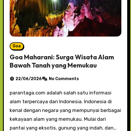
Goa
Goa Maharani: Surga Wisata Alam
Bawah Tanah yang Memukau
22/06/2026
No Comments
parantaga.com adalah salah satu informasi
alam terpercaya dari Indonesia. Indonesia di
kenal dengan negara yang mempunyai berbagai
kekayaan alam yang memukau. Mulai dari
pantai yang eksotis, gunung yang indah, dan…