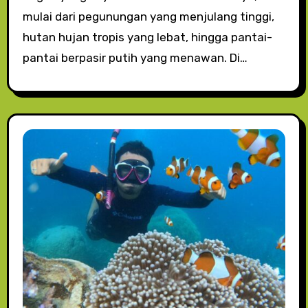
mulai dari pegunungan yang menjulang tinggi,
hutan hujan tropis yang lebat, hingga pantai-
pantai berpasir putih yang menawan. Di…