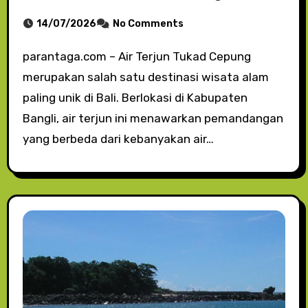
14/07/2026
No Comments
parantaga.com – Air Terjun Tukad Cepung
merupakan salah satu destinasi wisata alam
paling unik di Bali. Berlokasi di Kabupaten
Bangli, air terjun ini menawarkan pemandangan
yang berbeda dari kebanyakan air…