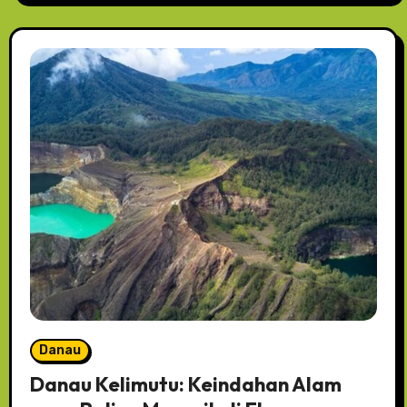
Danau
Danau Kelimutu: Keindahan Alam