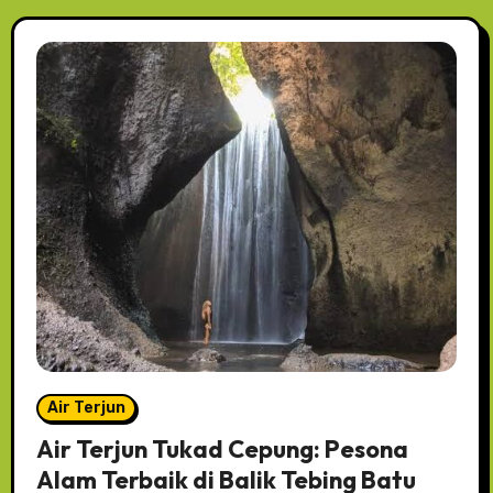
Air Terjun
Air Terjun Tukad Cepung: Pesona
Alam Terbaik di Balik Tebing Batu