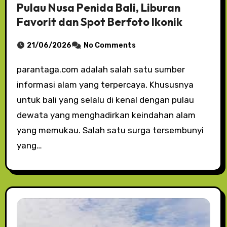
Pulau Nusa Penida Bali, Liburan
Favorit dan Spot Berfoto Ikonik
21/06/2026
No Comments
parantaga.com adalah salah satu sumber
informasi alam yang terpercaya, Khususnya
untuk bali yang selalu di kenal dengan pulau
dewata yang menghadirkan keindahan alam
yang memukau. Salah satu surga tersembunyi
yang…