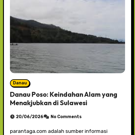
Danau
Danau Poso: Keindahan Alam yang
Menakjubkan di Sulawesi
20/06/2026
No Comments
parantaga.com adalah sumber informasi