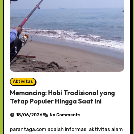
Aktivitas
Memancing: Hobi Tradisional yang
Tetap Populer Hingga Saat Ini
18/06/2026
No Comments
parantaga.com adalah informasi aktivitas alam