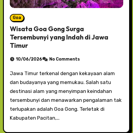
Goa
Wisata Goa Gong Surga
Tersembunyi yang Indah di Jawa
Timur
10/06/2026
No Comments
Jawa Timur terkenal dengan kekayaan alam
dan budayanya yang memukau. Salah satu
destinasi alam yang menyimpan keindahan
tersembunyi dan menawarkan pengalaman tak
terlupakan adalah Goa Gong. Terletak di
Kabupaten Pacitan,…