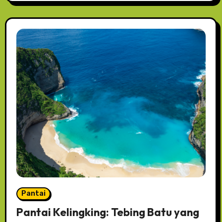
Pantai
Pantai Kelingking: Tebing Batu yang