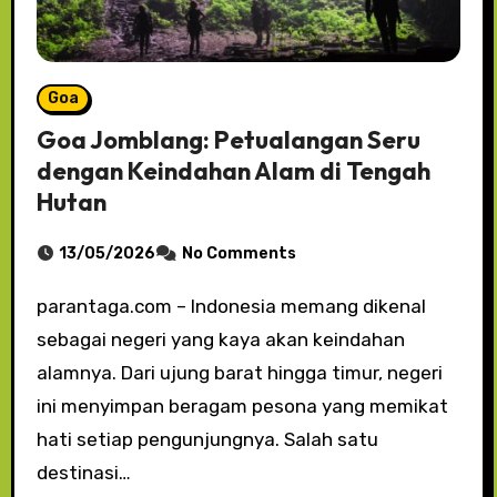
Goa
Goa Jomblang: Petualangan Seru
dengan Keindahan Alam di Tengah
Hutan
13/05/2026
No Comments
parantaga.com – Indonesia memang dikenal
sebagai negeri yang kaya akan keindahan
alamnya. Dari ujung barat hingga timur, negeri
ini menyimpan beragam pesona yang memikat
hati setiap pengunjungnya. Salah satu
destinasi…