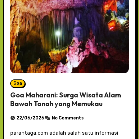
Goa
Goa Maharani: Surga Wisata Alam
Bawah Tanah yang Memukau
22/06/2026
No Comments
parantaga.com adalah salah satu informasi