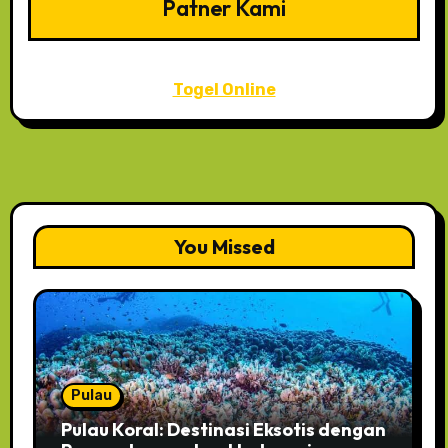
Patner Kami
Togel Online
You Missed
Pulau
Pulau Koral: Destinasi Eksotis dengan