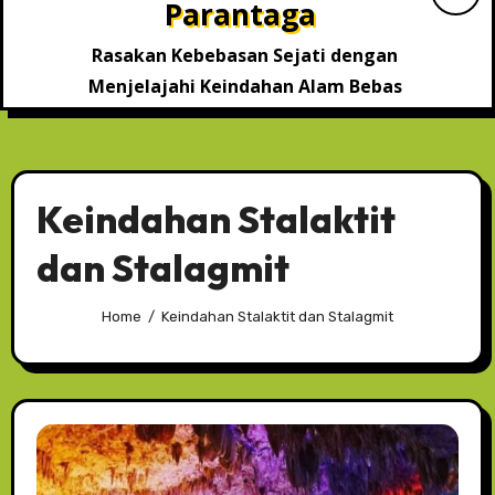
Parantaga
Rasakan Kebebasan Sejati dengan
Menjelajahi Keindahan Alam Bebas
Keindahan Stalaktit
dan Stalagmit
Home
Keindahan Stalaktit dan Stalagmit