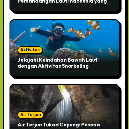
Pemandangan Laut Indonesia yang
Jernih
Aktivitas
Jelajahi Keindahan Bawah Laut
dengan Aktivitas Snorkeling
Air Terjun
Air Terjun Tukad Cepung: Pesona