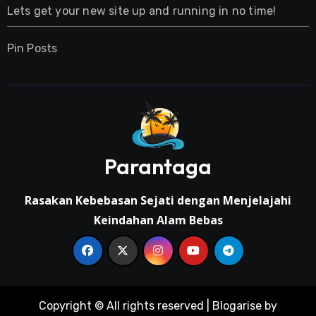
Lets get your new site up and running in no time!
Pin Posts
Parantaga
Rasakan Kebebasan Sejati dengan Menjelajahi
Keindahan Alam Bebas
Copyright © All rights reserved
|
Blogarise
by