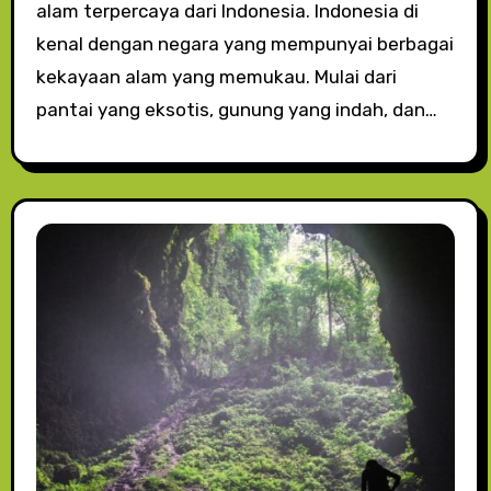
alam terpercaya dari Indonesia. Indonesia di
kenal dengan negara yang mempunyai berbagai
kekayaan alam yang memukau. Mulai dari
pantai yang eksotis, gunung yang indah, dan…