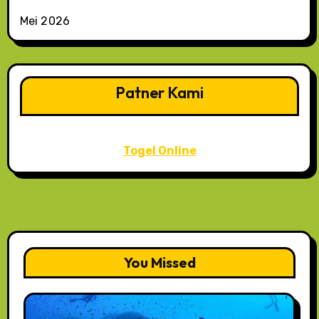
Mei 2026
Patner Kami
Togel Online
You Missed