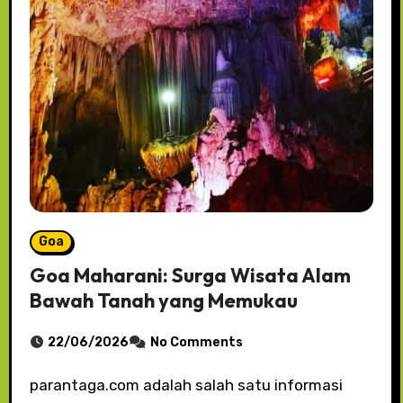
Goa
Goa Maharani: Surga Wisata Alam
Bawah Tanah yang Memukau
22/06/2026
No Comments
parantaga.com adalah salah satu informasi