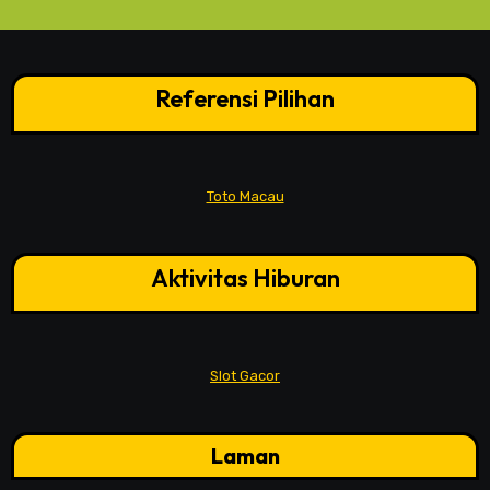
Referensi Pilihan
Toto Macau
Aktivitas Hiburan
Slot Gacor
Laman