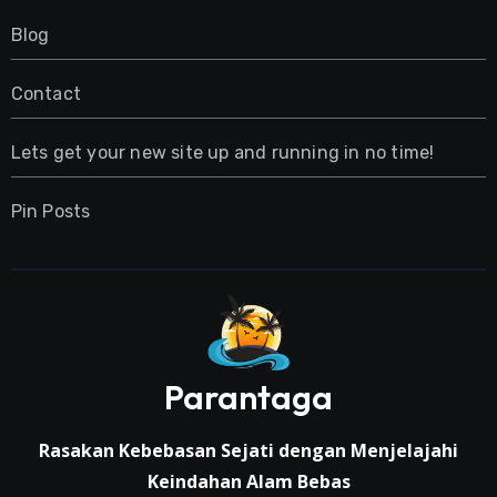
Blog
Contact
Lets get your new site up and running in no time!
Pin Posts
Parantaga
Rasakan Kebebasan Sejati dengan Menjelajahi
Keindahan Alam Bebas