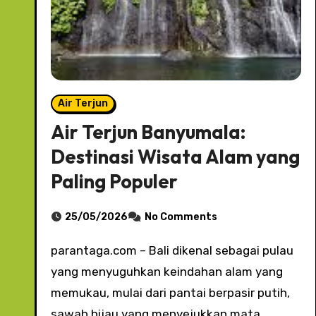
Air Terjun
Air Terjun Banyumala:
Destinasi Wisata Alam yang
Paling Populer
25/05/2026
No Comments
parantaga.com – Bali dikenal sebagai pulau
yang menyuguhkan keindahan alam yang
memukau, mulai dari pantai berpasir putih,
sawah hijau yang menyejukkan mata,