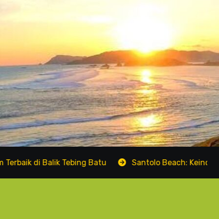
 Tebing Batu
Santolo Beach: Keindahan Alam yang Jad