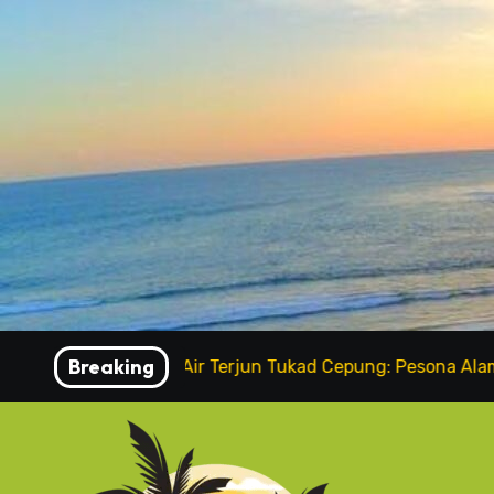
Skip
to
content
Breaking
Air Terjun Tukad Cepung: Pesona Alam Terbaik di Balik