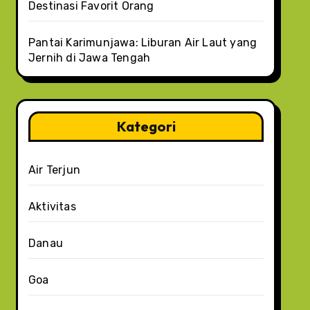
Destinasi Favorit Orang
Pantai Karimunjawa: Liburan Air Laut yang
Jernih di Jawa Tengah
Kategori
Air Terjun
Aktivitas
Danau
Goa