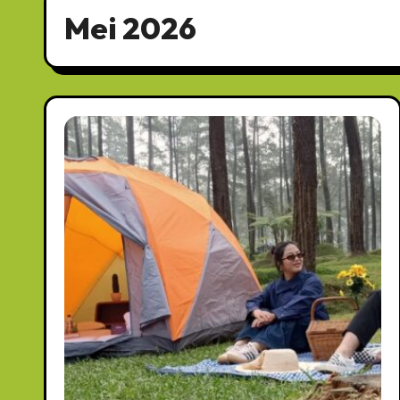
Mei 2026