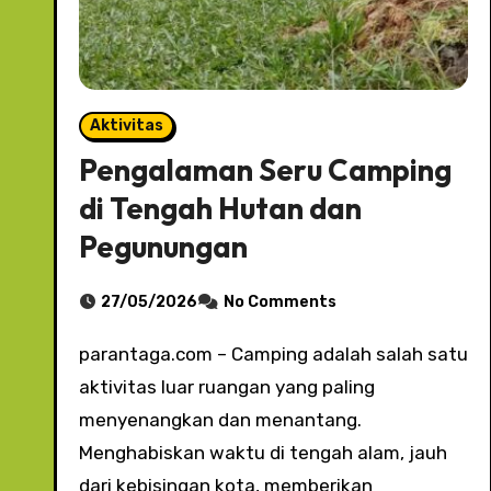
Aktivitas
Pengalaman Seru Camping
di Tengah Hutan dan
Pegunungan
27/05/2026
No Comments
parantaga.com – Camping adalah salah satu
aktivitas luar ruangan yang paling
menyenangkan dan menantang.
Menghabiskan waktu di tengah alam, jauh
dari kebisingan kota, memberikan