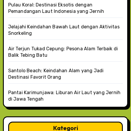
Pulau Koral: Destinasi Eksotis dengan
Pemandangan Laut Indonesia yang Jernih
Jelajahi Keindahan Bawah Laut dengan Aktivitas
Snorkeling
Air Terjun Tukad Cepung: Pesona Alam Terbaik di
Balik Tebing Batu
Santolo Beach: Keindahan Alam yang Jadi
Destinasi Favorit Orang
Pantai Karimunjawa: Liburan Air Laut yang Jernih
di Jawa Tengah
Kategori