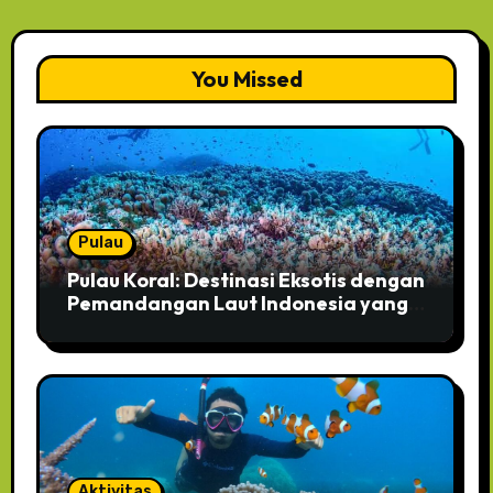
You Missed
Pulau
Pulau Koral: Destinasi Eksotis dengan
Pemandangan Laut Indonesia yang
Jernih
Aktivitas