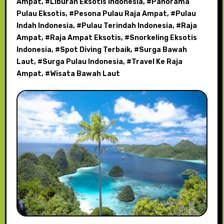
Ampat
, #
Liburan Eksotis Indonesia
, #
Panorama
Pulau Eksotis
, #
Pesona Pulau Raja Ampat
, #
Pulau
Indah Indonesia
, #
Pulau Terindah Indonesia
, #
Raja
Ampat
, #
Raja Ampat Eksotis
, #
Snorkeling Eksotis
Indonesia
, #
Spot Diving Terbaik
, #
Surga Bawah
Laut
, #
Surga Pulau Indonesia
, #
Travel Ke Raja
Ampat
, #
Wisata Bawah Laut