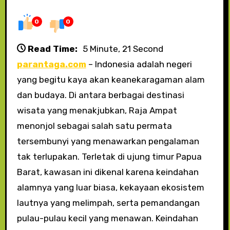
0
0
Read Time:
5 Minute, 21 Second
parantaga.com
– Indonesia adalah negeri
yang begitu kaya akan keanekaragaman alam
dan budaya. Di antara berbagai destinasi
wisata yang menakjubkan, Raja Ampat
menonjol sebagai salah satu permata
tersembunyi yang menawarkan pengalaman
tak terlupakan. Terletak di ujung timur Papua
Barat, kawasan ini dikenal karena keindahan
alamnya yang luar biasa, kekayaan ekosistem
lautnya yang melimpah, serta pemandangan
pulau-pulau kecil yang menawan. Keindahan