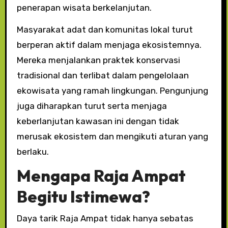
penerapan wisata berkelanjutan.
Masyarakat adat dan komunitas lokal turut
berperan aktif dalam menjaga ekosistemnya.
Mereka menjalankan praktek konservasi
tradisional dan terlibat dalam pengelolaan
ekowisata yang ramah lingkungan. Pengunjung
juga diharapkan turut serta menjaga
keberlanjutan kawasan ini dengan tidak
merusak ekosistem dan mengikuti aturan yang
berlaku.
Mengapa Raja Ampat
Begitu Istimewa?
Daya tarik Raja Ampat tidak hanya sebatas