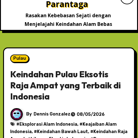
Parantaga
Rasakan Kebebasan Sejati dengan
Menjelajahi Keindahan Alam Bebas
Pulau
Keindahan Pulau Eksotis
Raja Ampat yang Terbaik di
Indonesia
By
Dennis Gonzalez
08/05/2026
#
Eksplorasi Alam Indonesia
, #
Keajaiban Alam
Indonesia
, #
Keindahan Bawah Laut
, #
Keindahan Raja