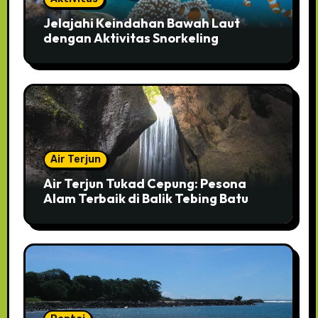
Jelajahi Keindahan Bawah Laut
dengan Aktivitas Snorkeling
Air Terjun
Air Terjun Tukad Cepung: Pesona
Alam Terbaik di Balik Tebing Batu