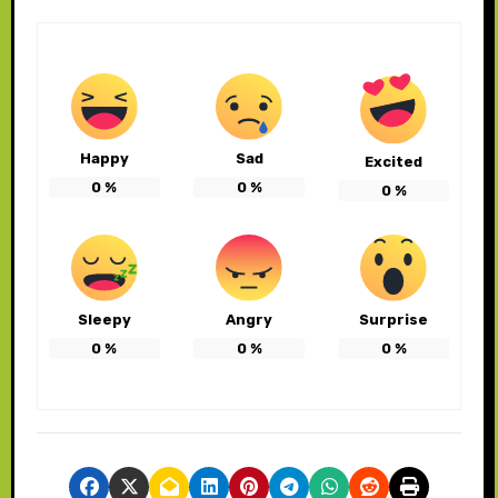
Happy
Sad
Excited
0
%
0
%
0
%
Sleepy
Angry
Surprise
0
%
0
%
0
%