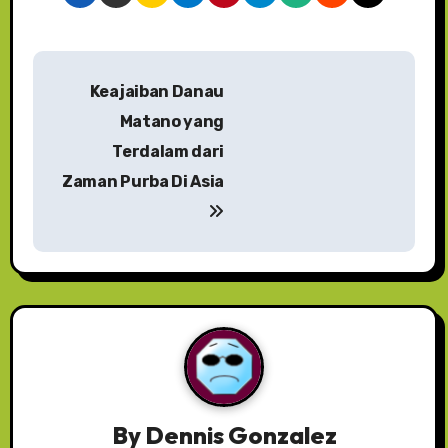
N
Keajaiban Danau
a
Matano yang
v
Terdalam dari
Zaman Purba Di Asia
i
g
a
s
i
p
o
By
Dennis Gonzalez