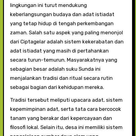
lingkungan ini turut mendukung
keberlangsungan budaya dan adat istiadat
yang tetap hidup di tengah perkembangan
zaman. Salah satu aspek yang paling menonjol
dari Ciptagelar adalah sistem kekerabatan dan
adat istiadat yang masih di pertahankan
secara turun-temurun. Masyarakatnya yang
sebagian besar adalah suku Sunda ini
menjalankan tradisi dan ritual secara rutin
sebagai bagian dari kehidupan mereka.
Tradisi tersebut meliputi upacara adat, sistem
kepemimpinan adat, serta tata cara bercocok
tanam yang berakar dari kepercayaan dan
filosofi lokal. Selain itu, desa ini memiliki sistem