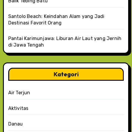
Balik Tebing Batu
Santolo Beach: Keindahan Alam yang Jadi
Destinasi Favorit Orang
Pantai Karimunjawa: Liburan Air Laut yang Jernih
di Jawa Tengah
Kategori
Air Terjun
Aktivitas
Danau