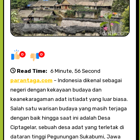
0
0
Read Time:
6 Minute, 56 Second
parantaga.com
– Indonesia dikenal sebagai
negeri dengan kekayaan budaya dan
keanekaragaman adat istiadat yang luar biasa.
Salah satu warisan budaya yang masih terjaga
dengan baik hingga saat ini adalah Desa
Ciptagelar, sebuah desa adat yang terletak di
dataran tinggi Pegunungan Sukabumi, Jawa