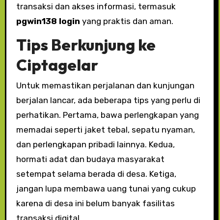
transaksi dan akses informasi, termasuk
pgwin138
login
yang praktis dan aman.
Tips Berkunjung ke
Ciptagelar
Untuk memastikan perjalanan dan kunjungan
berjalan lancar, ada beberapa tips yang perlu di
perhatikan. Pertama, bawa perlengkapan yang
memadai seperti jaket tebal, sepatu nyaman,
dan perlengkapan pribadi lainnya. Kedua,
hormati adat dan budaya masyarakat
setempat selama berada di desa. Ketiga,
jangan lupa membawa uang tunai yang cukup
karena di desa ini belum banyak fasilitas
transaksi digital.