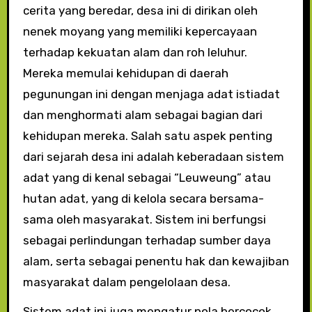
cerita yang beredar, desa ini di dirikan oleh
nenek moyang yang memiliki kepercayaan
terhadap kekuatan alam dan roh leluhur.
Mereka memulai kehidupan di daerah
pegunungan ini dengan menjaga adat istiadat
dan menghormati alam sebagai bagian dari
kehidupan mereka. Salah satu aspek penting
dari sejarah desa ini adalah keberadaan sistem
adat yang di kenal sebagai “Leuweung” atau
hutan adat, yang di kelola secara bersama-
sama oleh masyarakat. Sistem ini berfungsi
sebagai perlindungan terhadap sumber daya
alam, serta sebagai penentu hak dan kewajiban
masyarakat dalam pengelolaan desa.
Sistem adat ini juga mengatur pola bercocok