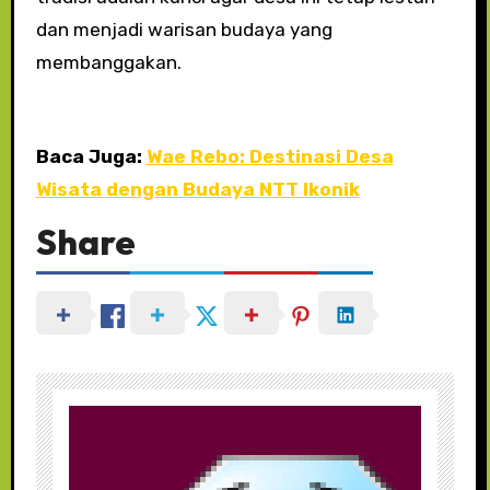
dan menjadi warisan budaya yang
membanggakan.
Baca Juga:
Wae Rebo: Destinasi Desa
Wisata dengan Budaya NTT Ikonik
Share