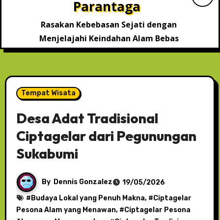
Parantaga
Rasakan Kebebasan Sejati dengan
Menjelajahi Keindahan Alam Bebas
Tempat Wisata
Desa Adat Tradisional
Ciptagelar dari Pegunungan
Sukabumi
By
Dennis Gonzalez
19/05/2026
#
Budaya Lokal yang Penuh Makna
, #
Ciptagelar
Pesona Alam yang Menawan
, #
Ciptagelar Pesona