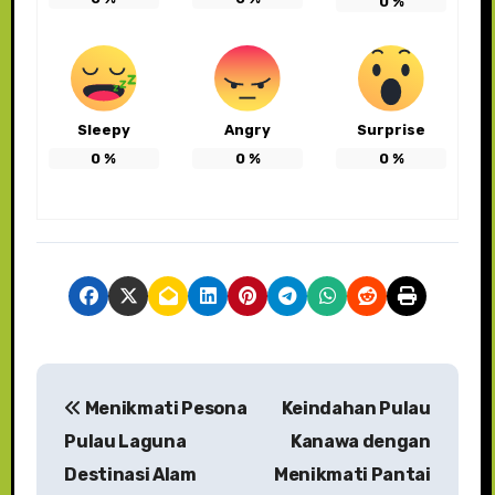
0
%
Sleepy
Angry
Surprise
0
%
0
%
0
%
N
Menikmati Pesona
Keindahan Pulau
a
Pulau Laguna
Kanawa dengan
v
Destinasi Alam
Menikmati Pantai