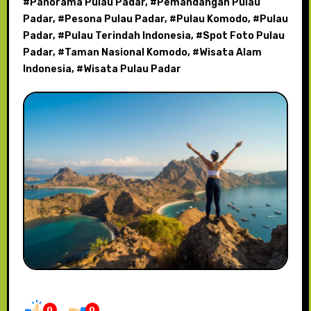
#
Panorama Pulau Padar
, #
Pemandangan Pulau
Padar
, #
Pesona Pulau Padar
, #
Pulau Komodo
, #
Pulau
Padar
, #
Pulau Terindah Indonesia
, #
Spot Foto Pulau
Padar
, #
Taman Nasional Komodo
, #
Wisata Alam
Indonesia
, #
Wisata Pulau Padar
0
0