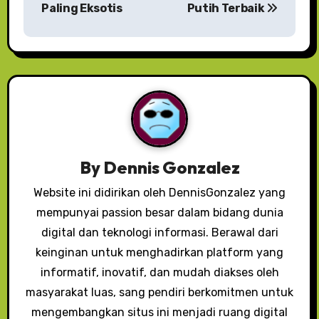
Paling Eksotis
Putih Terbaik
i
g
a
s
i
p
By
Dennis Gonzalez
o
Website ini didirikan oleh DennisGonzalez yang
mempunyai passion besar dalam bidang dunia
s
digital dan teknologi informasi. Berawal dari
keinginan untuk menghadirkan platform yang
informatif, inovatif, dan mudah diakses oleh
masyarakat luas, sang pendiri berkomitmen untuk
mengembangkan situs ini menjadi ruang digital