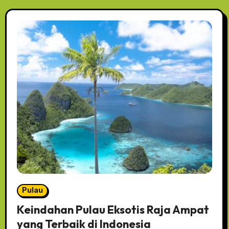
Pulau
Keindahan Pulau Eksotis Raja Ampat
yang Terbaik di Indonesia