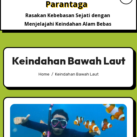
Parantaga
Rasakan Kebebasan Sejati dengan
Menjelajahi Keindahan Alam Bebas
Keindahan Bawah Laut
Home
Keindahan Bawah Laut