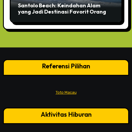
Santolo Beach: Keindahan Alam
yang Jadi Destinasi Favorit Orang
Referensi Pilihan
Toto Macau
Aktivitas Hiburan