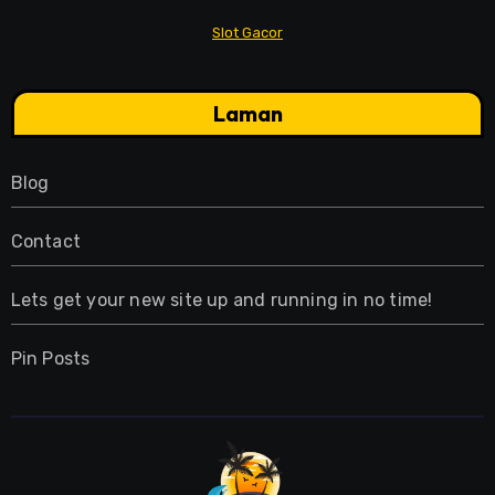
Slot Gacor
Laman
Blog
Contact
Lets get your new site up and running in no time!
Pin Posts