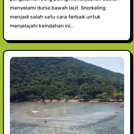
menyelami dunia bawah laut. Snorkeling
menjadi salah satu cara terbaik untuk
menjelajahi keindahan ini…