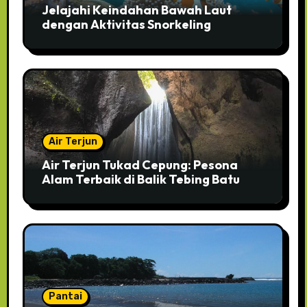
Jelajahi Keindahan Bawah Laut
dengan Aktivitas Snorkeling
Air Terjun
Air Terjun Tukad Cepung: Pesona
Alam Terbaik di Balik Tebing Batu
Pantai