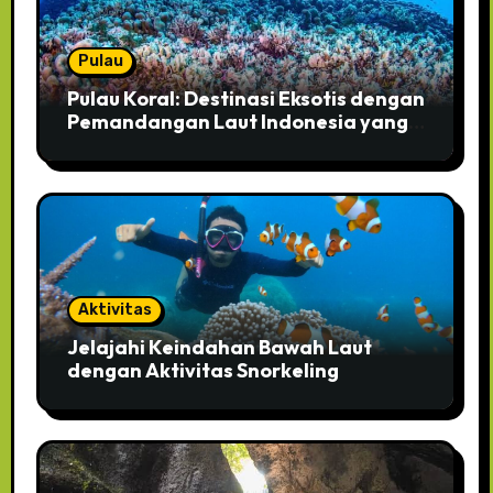
Pulau
Pulau Koral: Destinasi Eksotis dengan
Pemandangan Laut Indonesia yang
Jernih
Aktivitas
Jelajahi Keindahan Bawah Laut
dengan Aktivitas Snorkeling