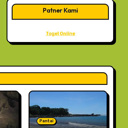
Patner Kami
Togel Online
Pantai