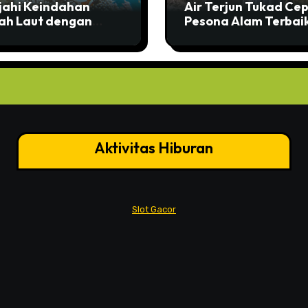
jahi Keindahan
Air Terjun Tukad Ce
ah Laut dengan
Pesona Alam Terbaik
vitas Snorkeling
Balik Tebing Batu
Aktivitas Hiburan
Slot Gacor