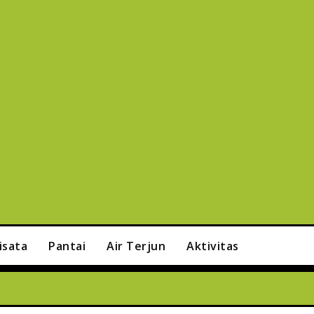
isata
Pantai
Air Terjun
Aktivitas