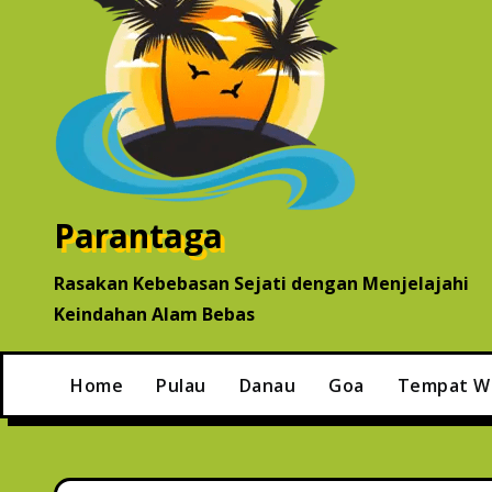
Parantaga
Rasakan Kebebasan Sejati dengan Menjelajahi
Keindahan Alam Bebas
Home
Pulau
Danau
Goa
Tempat W