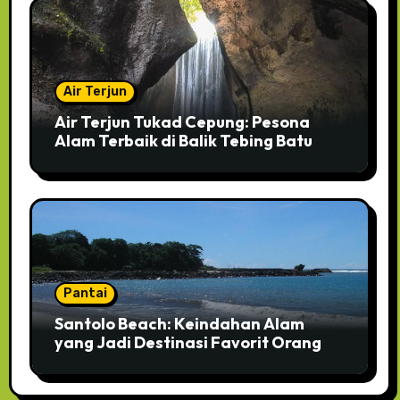
Air Terjun
Air Terjun Tukad Cepung: Pesona
Alam Terbaik di Balik Tebing Batu
Pantai
Santolo Beach: Keindahan Alam
yang Jadi Destinasi Favorit Orang