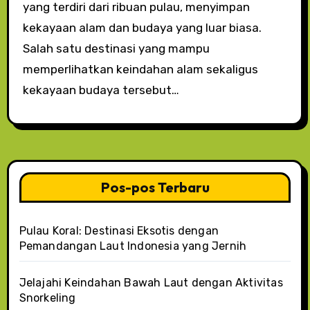
yang terdiri dari ribuan pulau, menyimpan
kekayaan alam dan budaya yang luar biasa.
Salah satu destinasi yang mampu
memperlihatkan keindahan alam sekaligus
kekayaan budaya tersebut…
Pos-pos Terbaru
Pulau Koral: Destinasi Eksotis dengan
Pemandangan Laut Indonesia yang Jernih
Jelajahi Keindahan Bawah Laut dengan Aktivitas
Snorkeling