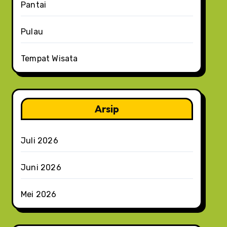
Pantai
Pulau
Tempat Wisata
Arsip
Juli 2026
Juni 2026
Mei 2026