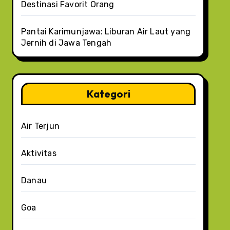
Destinasi Favorit Orang
Pantai Karimunjawa: Liburan Air Laut yang
Jernih di Jawa Tengah
Kategori
Air Terjun
Aktivitas
Danau
Goa