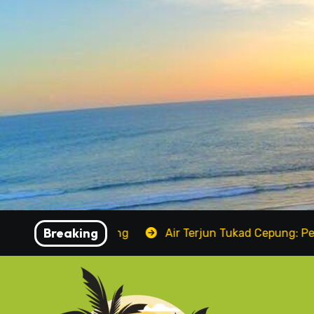
Skip
to
content
Breaking
norkeling
Air Terjun Tukad Cepung: Pesona Alam Terba