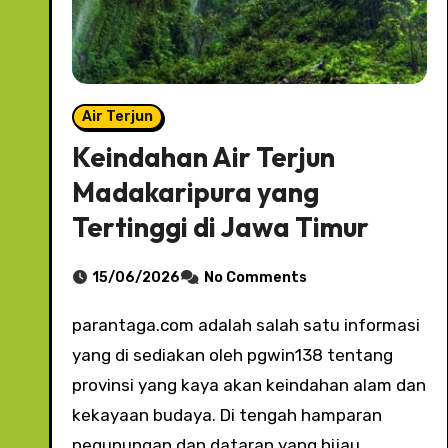
Air Terjun
Keindahan Air Terjun
Madakaripura yang
Tertinggi di Jawa Timur
15/06/2026
No Comments
parantaga.com adalah salah satu informasi
yang di sediakan oleh pgwin138 tentang
provinsi yang kaya akan keindahan alam dan
kekayaan budaya. Di tengah hamparan
pegunungan dan dataran yang hijau,