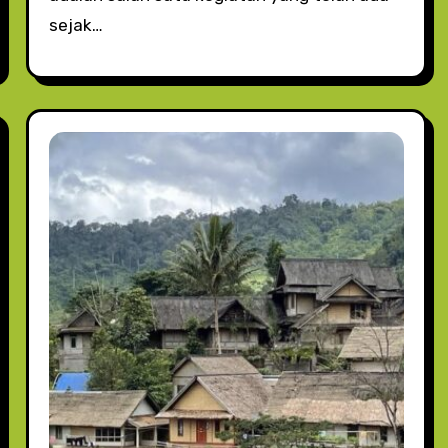
sejak…