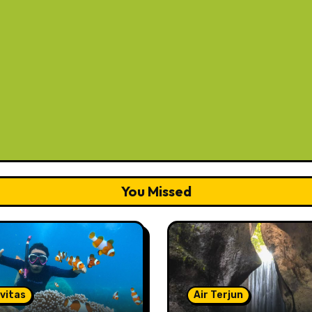
You Missed
vitas
Air Terjun