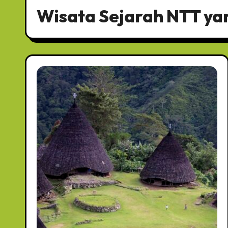
Wisata Sejarah NTT ya