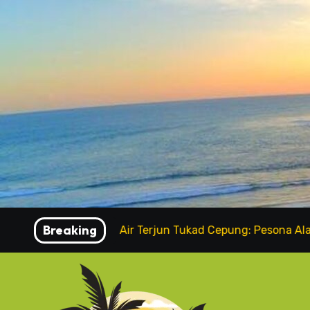
Skip
to
content
Breaking
orkeling
Air Terjun Tukad Cepung: Pesona Alam Terbai