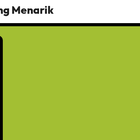
ng Menarik