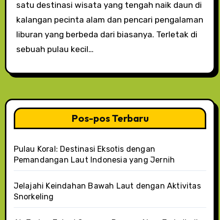
satu destinasi wisata yang tengah naik daun di
kalangan pecinta alam dan pencari pengalaman
liburan yang berbeda dari biasanya. Terletak di
sebuah pulau kecil…
Pos-pos Terbaru
Pulau Koral: Destinasi Eksotis dengan
Pemandangan Laut Indonesia yang Jernih
Jelajahi Keindahan Bawah Laut dengan Aktivitas
Snorkeling