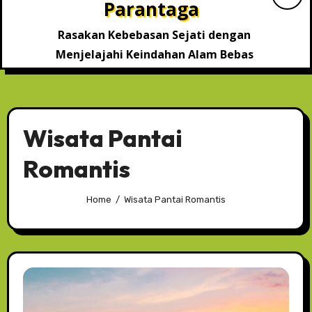
Parantaga
Rasakan Kebebasan Sejati dengan
Menjelajahi Keindahan Alam Bebas
Wisata Pantai
Romantis
Home
Wisata Pantai Romantis