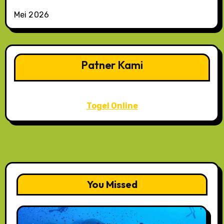
Mei 2026
Patner Kami
Togel Online
You Missed