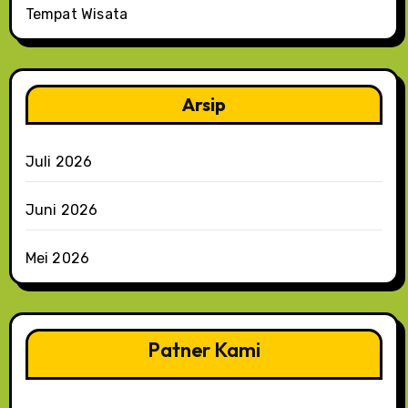
Tempat Wisata
Arsip
Juli 2026
Juni 2026
Mei 2026
Patner Kami