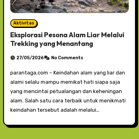
Aktivitas
Eksplorasi Pesona Alam Liar Melalui
Trekking yang Menantang
27/05/2026
No Comments
parantaga.com – Keindahan alam yang liar dan
alami selalu mampu memikat hati siapa saja
yang mencintai petualangan dan keheningan
alam. Salah satu cara terbaik untuk menikmati
keindahan tersebut adalah melalui…