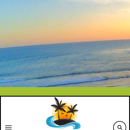
Skip
to
content