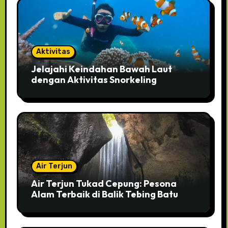
Aktivitas
Jelajahi Keindahan Bawah Laut
dengan Aktivitas Snorkeling
Air Terjun
Air Terjun Tukad Cepung: Pesona
Alam Terbaik di Balik Tebing Batu