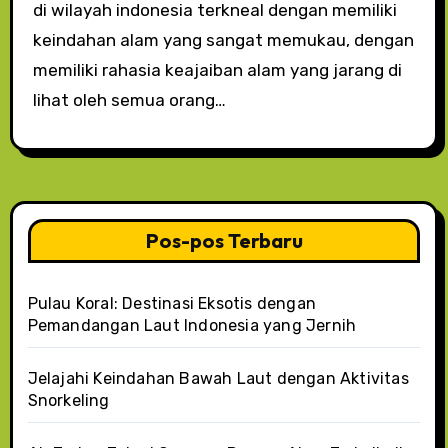
di wilayah indonesia terkneal dengan memiliki
keindahan alam yang sangat memukau, dengan
memiliki rahasia keajaiban alam yang jarang di
lihat oleh semua orang…
Pos-pos Terbaru
Pulau Koral: Destinasi Eksotis dengan
Pemandangan Laut Indonesia yang Jernih
Jelajahi Keindahan Bawah Laut dengan Aktivitas
Snorkeling