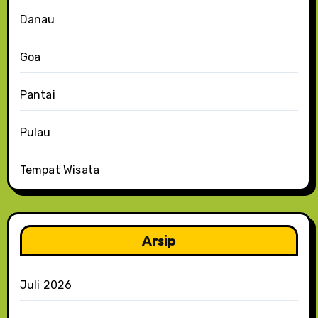
Danau
Goa
Pantai
Pulau
Tempat Wisata
Arsip
Juli 2026