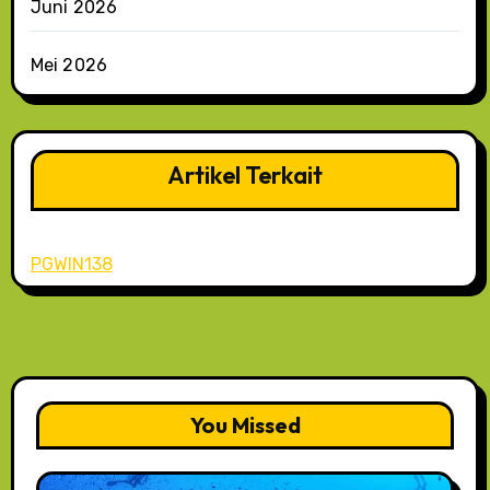
Juni 2026
Mei 2026
Artikel Terkait
PGWIN138
You Missed