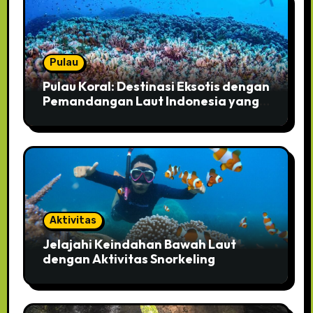
Pulau
Pulau Koral: Destinasi Eksotis dengan
Pemandangan Laut Indonesia yang
Jernih
Aktivitas
Jelajahi Keindahan Bawah Laut
dengan Aktivitas Snorkeling