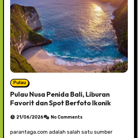
Pulau
Pulau Nusa Penida Bali, Liburan
Favorit dan Spot Berfoto Ikonik
21/06/2026
No Comments
parantaga.com adalah salah satu sumber