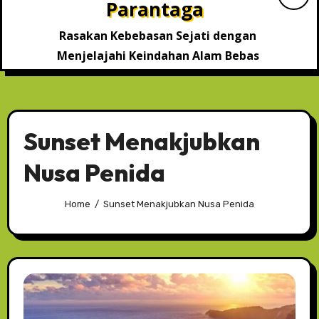
Parantaga
Rasakan Kebebasan Sejati dengan
Menjelajahi Keindahan Alam Bebas
Sunset Menakjubkan
Nusa Penida
Home
Sunset Menakjubkan Nusa Penida