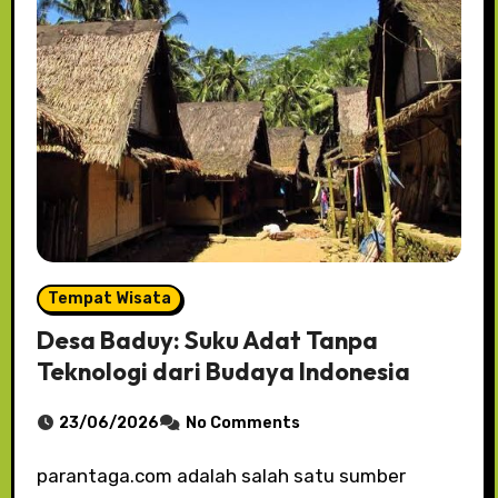
Tempat Wisata
Desa Baduy: Suku Adat Tanpa
Teknologi dari Budaya Indonesia
23/06/2026
No Comments
parantaga.com adalah salah satu sumber