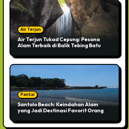
Air Terjun
Air Terjun Tukad Cepung: Pesona
Alam Terbaik di Balik Tebing Batu
Pantai
Santolo Beach: Keindahan Alam
yang Jadi Destinasi Favorit Orang