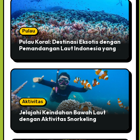
Pulau
Pulau Koral: Destinasi Eksotis dengan
Pemandangan Laut Indonesia yang
Jernih
Aktivitas
Jelajahi Keindahan Bawah Laut
dengan Aktivitas Snorkeling