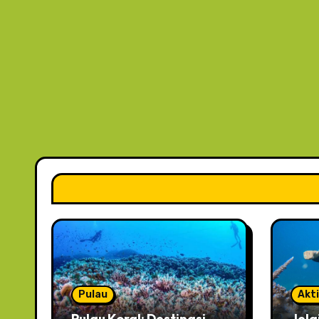
Pulau
Akti
Pulau Koral: Destinasi
Jela