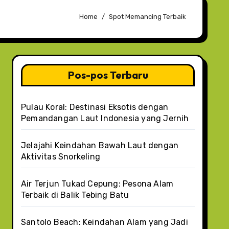
Home
Spot Memancing Terbaik
Pos-pos Terbaru
Pulau Koral: Destinasi Eksotis dengan
Pemandangan Laut Indonesia yang Jernih
Jelajahi Keindahan Bawah Laut dengan
Aktivitas Snorkeling
Air Terjun Tukad Cepung: Pesona Alam
Terbaik di Balik Tebing Batu
Santolo Beach: Keindahan Alam yang Jadi