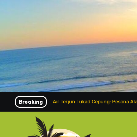
Skip
to
content
Breaking
rkeling
Air Terjun Tukad Cepung: Pesona Alam Terbaik