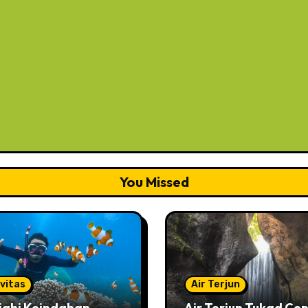
You Missed
vitas
Air Terjun
jahi Keindahan
Air Terjun Tukad Ce