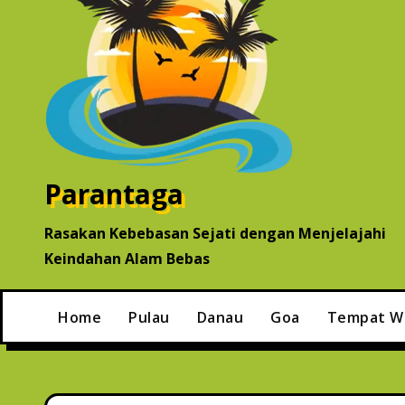
Parantaga
Rasakan Kebebasan Sejati dengan Menjelajahi
Keindahan Alam Bebas
Home
Pulau
Danau
Goa
Tempat W