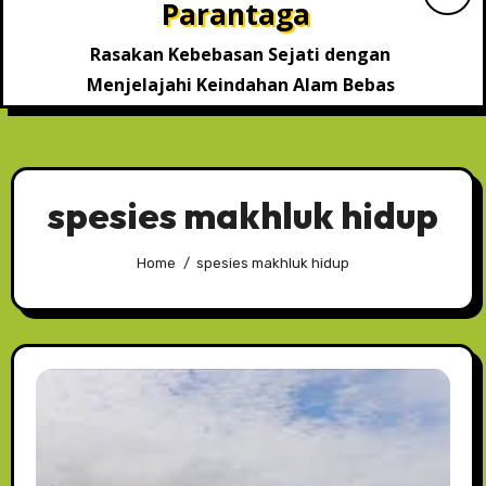
Parantaga
Rasakan Kebebasan Sejati dengan
Menjelajahi Keindahan Alam Bebas
spesies makhluk hidup
Home
spesies makhluk hidup