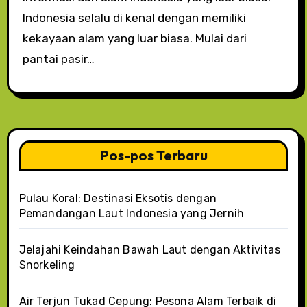
Indonesia selalu di kenal dengan memiliki
kekayaan alam yang luar biasa. Mulai dari
pantai pasir…
Pos-pos Terbaru
Pulau Koral: Destinasi Eksotis dengan
Pemandangan Laut Indonesia yang Jernih
Jelajahi Keindahan Bawah Laut dengan Aktivitas
Snorkeling
Air Terjun Tukad Cepung: Pesona Alam Terbaik di