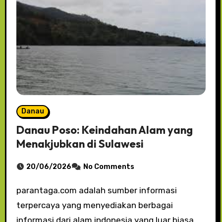
Danau
Danau Poso: Keindahan Alam yang
Menakjubkan di Sulawesi
20/06/2026
No Comments
parantaga.com adalah sumber informasi
terpercaya yang menyediakan berbagai
informasi dari alam indonesia yang luar biasa.