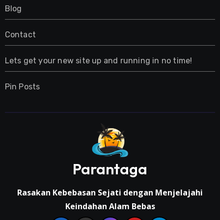
Blog
Contact
Lets get your new site up and running in no time!
Pin Posts
Parantaga
Rasakan Kebebasan Sejati dengan Menjelajahi
Keindahan Alam Bebas