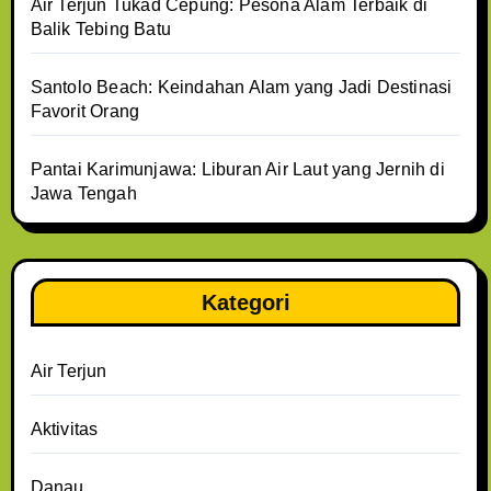
Air Terjun Tukad Cepung: Pesona Alam Terbaik di
Balik Tebing Batu
Santolo Beach: Keindahan Alam yang Jadi Destinasi
Favorit Orang
Pantai Karimunjawa: Liburan Air Laut yang Jernih di
Jawa Tengah
Kategori
Air Terjun
Aktivitas
Danau