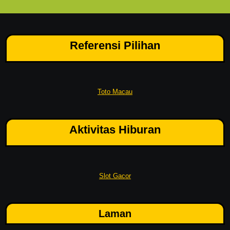
Referensi Pilihan
Toto Macau
Aktivitas Hiburan
Slot Gacor
Laman