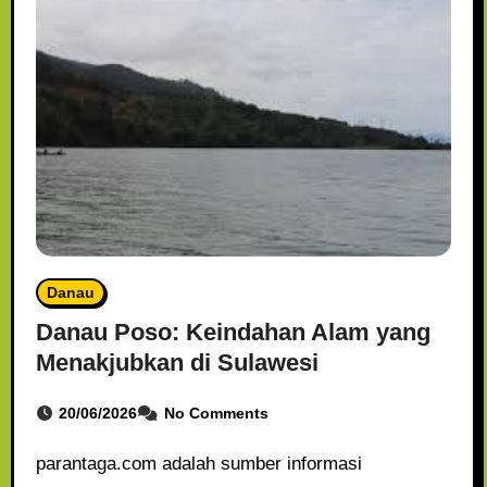
Danau
Danau Poso: Keindahan Alam yang
Menakjubkan di Sulawesi
20/06/2026
No Comments
parantaga.com adalah sumber informasi