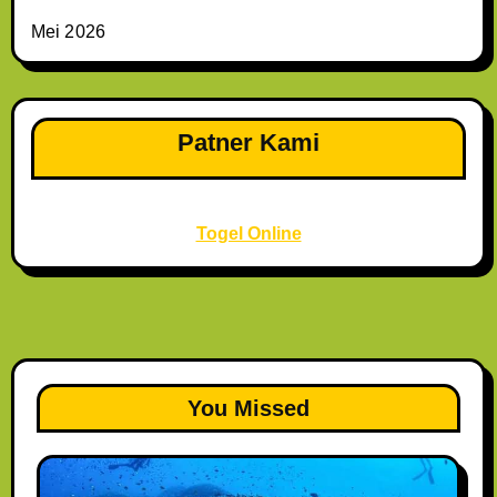
Mei 2026
Patner Kami
Togel Online
You Missed