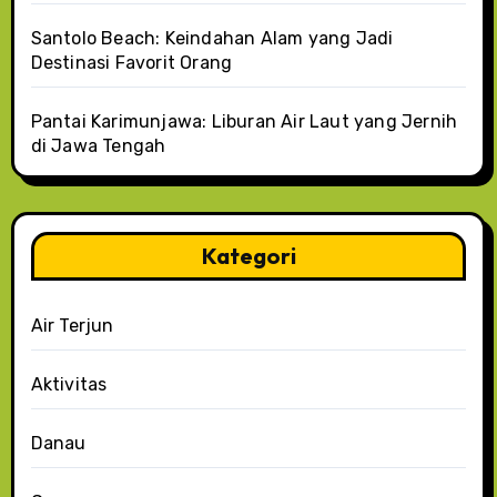
Santolo Beach: Keindahan Alam yang Jadi
Destinasi Favorit Orang
Pantai Karimunjawa: Liburan Air Laut yang Jernih
di Jawa Tengah
Kategori
Air Terjun
Aktivitas
Danau