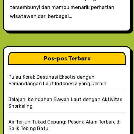
tersembunyi dan mampu menarik perhatian
wisatawan dari berbagai…
Pos-pos Terbaru
Pulau Koral: Destinasi Eksotis dengan
Pemandangan Laut Indonesia yang Jernih
Jelajahi Keindahan Bawah Laut dengan Aktivitas
Snorkeling
Air Terjun Tukad Cepung: Pesona Alam Terbaik di
Balik Tebing Batu