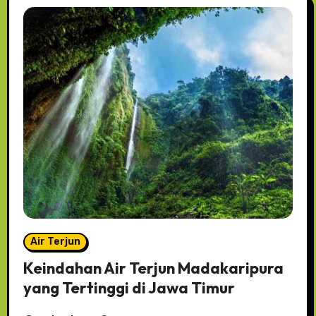
Air Terjun
Keindahan Air Terjun Madakaripura
yang Tertinggi di Jawa Timur