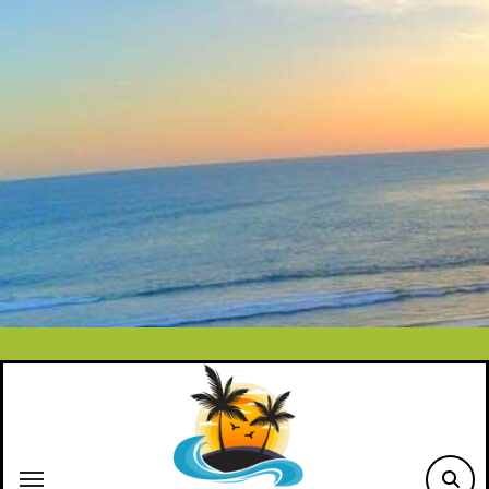
Skip
to
content