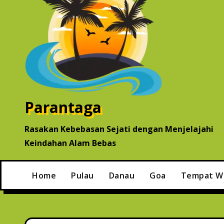
Parantaga
Rasakan Kebebasan Sejati dengan Menjelajahi
Keindahan Alam Bebas
Home
Pulau
Danau
Goa
Tempat W