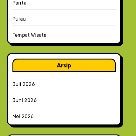
Pantai
Pulau
Tempat Wisata
Arsip
Juli 2026
Juni 2026
Mei 2026