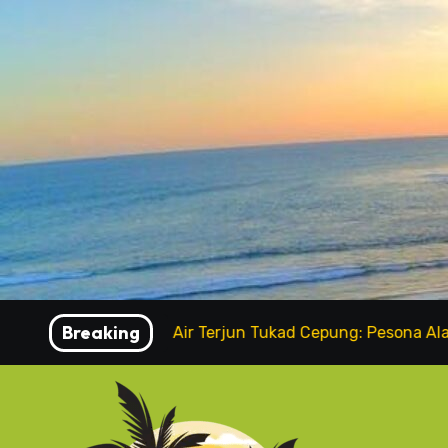
Skip
to
content
Breaking
keling
Air Terjun Tukad Cepung: Pesona Alam Terbaik 