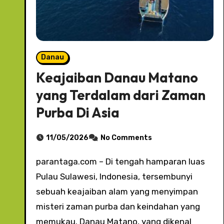
Danau
Keajaiban Danau Matano
yang Terdalam dari Zaman
Purba Di Asia
11/05/2026
No Comments
parantaga.com – Di tengah hamparan luas
Pulau Sulawesi, Indonesia, tersembunyi
sebuah keajaiban alam yang menyimpan
misteri zaman purba dan keindahan yang
memukau. Danau Matano, yang dikenal