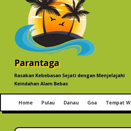
Parantaga
Rasakan Kebebasan Sejati dengan Menjelajahi
Keindahan Alam Bebas
Home
Pulau
Danau
Goa
Tempat W