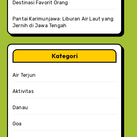
Destinasi Favorit Orang
Pantai Karimunjawa: Liburan Air Laut yang
Jernih di Jawa Tengah
Kategori
Air Terjun
Aktivitas
Danau
Goa