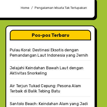
Home
Pengalaman Wisata Tak Terlupakan
Pos-pos Terbaru
Pulau Koral: Destinasi Eksotis dengan
Pemandangan Laut Indonesia yang Jernih
Jelajahi Keindahan Bawah Laut dengan
Aktivitas Snorkeling
Air Terjun Tukad Cepung: Pesona Alam
Terbaik di Balik Tebing Batu
Santolo Beach: Keindahan Alam yang Jadi