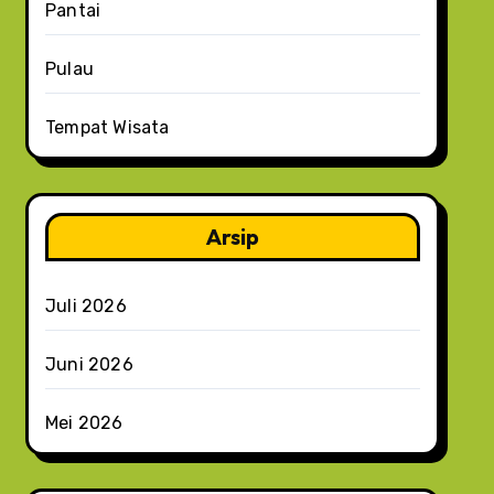
Pantai
Pulau
Tempat Wisata
Arsip
Juli 2026
Juni 2026
Mei 2026