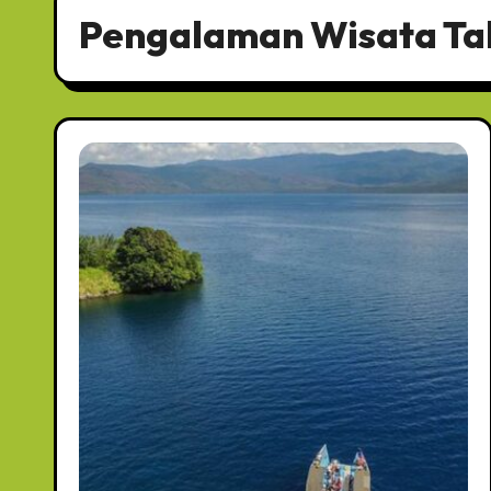
Pengalaman Wisata Ta