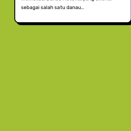
sebagai salah satu danau…