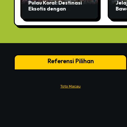
Pulau Koral: Destinasi
Jela
Eksotis dengan
Baw
Pemandangan Laut
Akti
Indonesia yang Jernih
Referensi Pilihan
Toto Macau