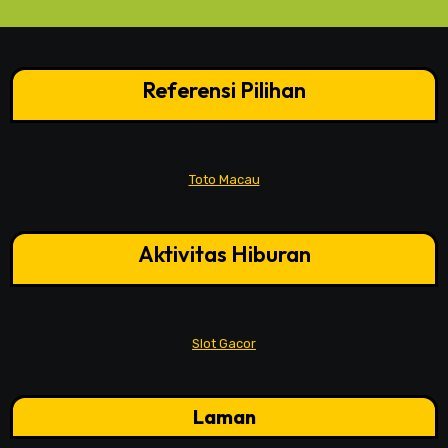
Referensi Pilihan
Toto Macau
Aktivitas Hiburan
Slot Gacor
Laman