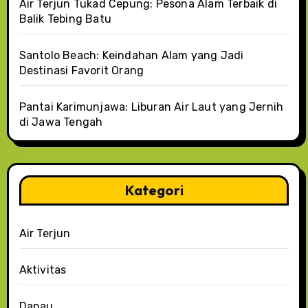
Air Terjun Tukad Cepung: Pesona Alam Terbaik di
Balik Tebing Batu
Santolo Beach: Keindahan Alam yang Jadi
Destinasi Favorit Orang
Pantai Karimunjawa: Liburan Air Laut yang Jernih
di Jawa Tengah
Kategori
Air Terjun
Aktivitas
Danau