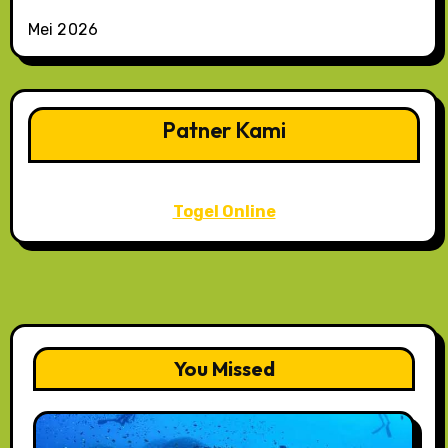
Mei 2026
Patner Kami
Togel Online
You Missed