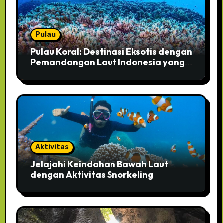
Pulau
Pulau Koral: Destinasi Eksotis dengan
Pemandangan Laut Indonesia yang
Jernih
Aktivitas
Jelajahi Keindahan Bawah Laut
dengan Aktivitas Snorkeling