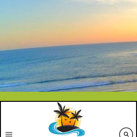
Skip
to
content