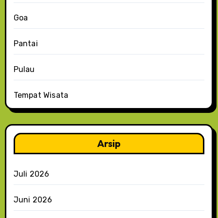
Goa
Pantai
Pulau
Tempat Wisata
Arsip
Juli 2026
Juni 2026