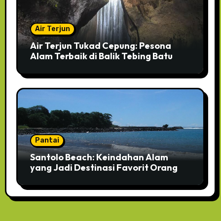
Air Terjun
Air Terjun Tukad Cepung: Pesona
Alam Terbaik di Balik Tebing Batu
Pantai
Santolo Beach: Keindahan Alam
yang Jadi Destinasi Favorit Orang