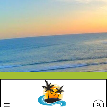
Skip
to
content