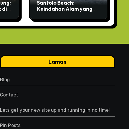
pung:
Santolo Beach:
 di
Keindahan Alam yang
Jadi Destinasi Favorit
Orang
Laman
Blog
Contact
Lets get your new site up and running in no time!
Pin Posts