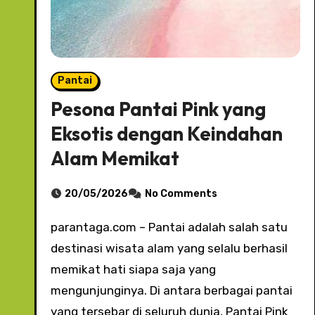
Pantai
Pesona Pantai Pink yang
Eksotis dengan Keindahan
Alam Memikat
20/05/2026
No Comments
parantaga.com – Pantai adalah salah satu
destinasi wisata alam yang selalu berhasil
memikat hati siapa saja yang
mengunjunginya. Di antara berbagai pantai
yang tersebar di seluruh dunia, Pantai Pink