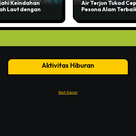
jahi Keindahan
Air Terjun Tukad Ce
ah Laut dengan
Pesona Alam Terbaik
vitas Snorkeling
Balik Tebing Batu
Aktivitas Hiburan
Slot Gacor