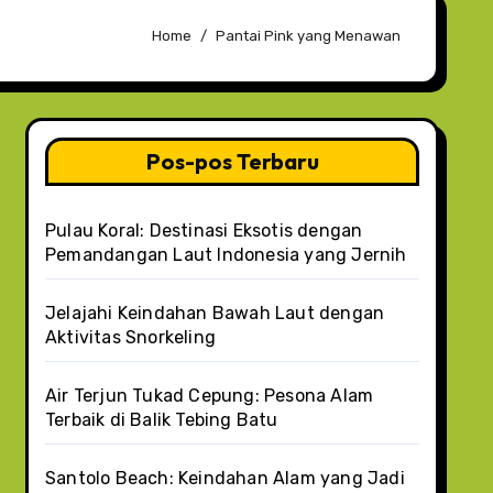
Home
Pantai Pink yang Menawan
Pos-pos Terbaru
Pulau Koral: Destinasi Eksotis dengan
Pemandangan Laut Indonesia yang Jernih
Jelajahi Keindahan Bawah Laut dengan
Aktivitas Snorkeling
Air Terjun Tukad Cepung: Pesona Alam
Terbaik di Balik Tebing Batu
Santolo Beach: Keindahan Alam yang Jadi