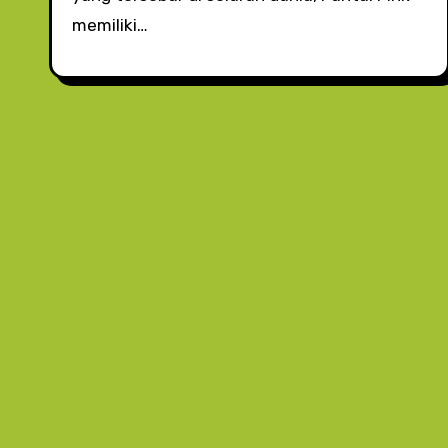
memiliki…