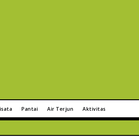
isata
Pantai
Air Terjun
Aktivitas