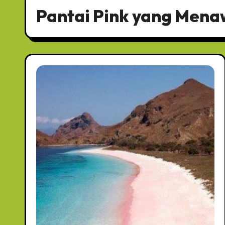
Pantai Pink yang Men