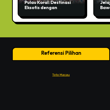
Pulau Koral: Destinasi
Jela
Eksotis dengan
Baw
Pemandangan Laut
Akti
Indonesia yang Jernih
Referensi Pilihan
Toto Macau