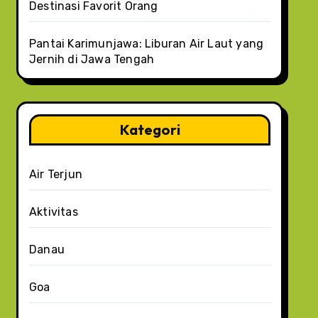
Destinasi Favorit Orang
Pantai Karimunjawa: Liburan Air Laut yang
Jernih di Jawa Tengah
Kategori
Air Terjun
Aktivitas
Danau
Goa