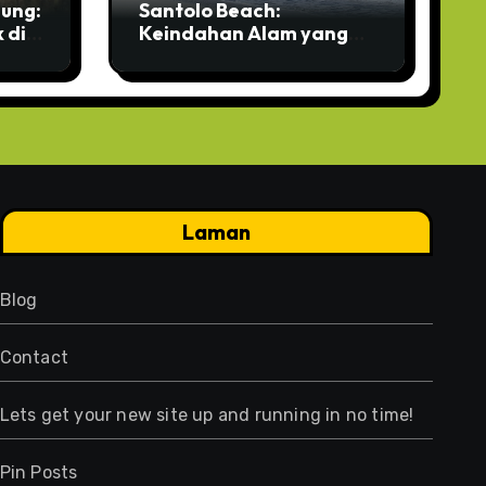
pung:
Santolo Beach:
 di
Keindahan Alam yang
Jadi Destinasi Favorit
Orang
Laman
Blog
Contact
Lets get your new site up and running in no time!
Pin Posts