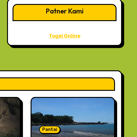
Patner Kami
Togel Online
Pantai