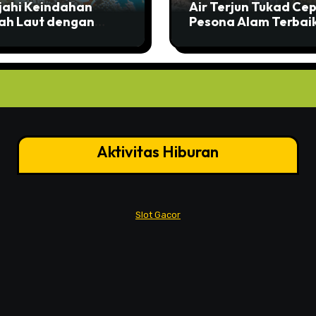
jahi Keindahan
Air Terjun Tukad Ce
ah Laut dengan
Pesona Alam Terbaik
vitas Snorkeling
Balik Tebing Batu
Aktivitas Hiburan
Slot Gacor