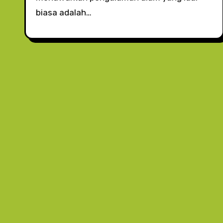
biasa adalah…