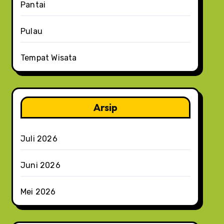
Pantai
Pulau
Tempat Wisata
Arsip
Juli 2026
Juni 2026
Mei 2026