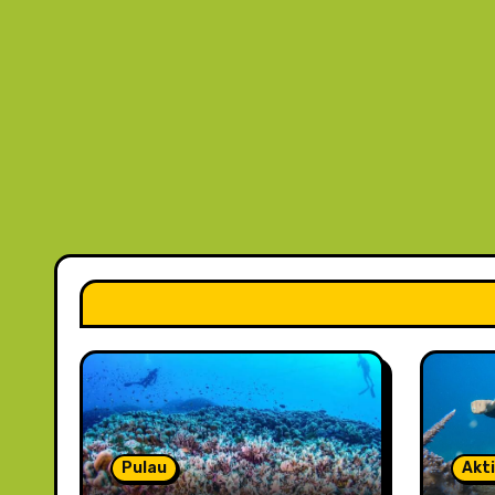
Pulau
Akti