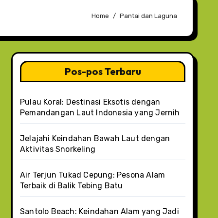
Home
Pantai dan Laguna
Pos-pos Terbaru
Pulau Koral: Destinasi Eksotis dengan
Pemandangan Laut Indonesia yang Jernih
Jelajahi Keindahan Bawah Laut dengan
Aktivitas Snorkeling
Air Terjun Tukad Cepung: Pesona Alam
Terbaik di Balik Tebing Batu
Santolo Beach: Keindahan Alam yang Jadi