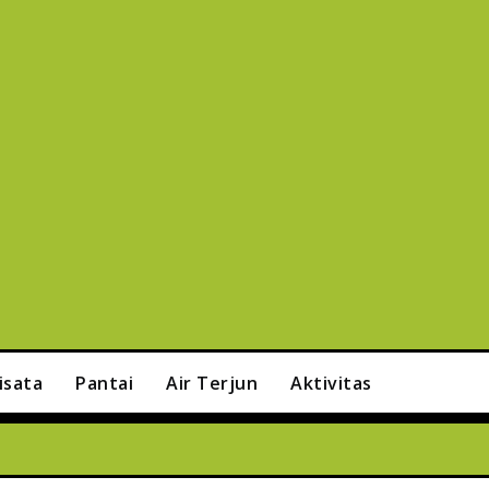
isata
Pantai
Air Terjun
Aktivitas