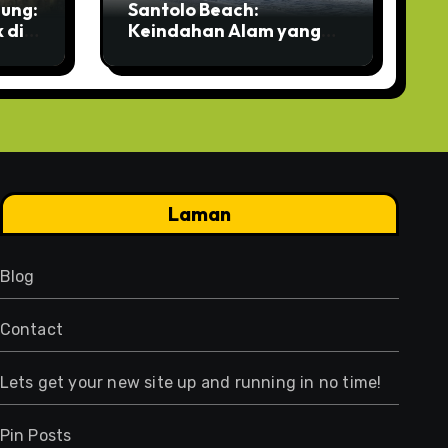
pung:
Santolo Beach:
 di
Keindahan Alam yang
Jadi Destinasi Favorit
Orang
Laman
Blog
Contact
Lets get your new site up and running in no time!
Pin Posts