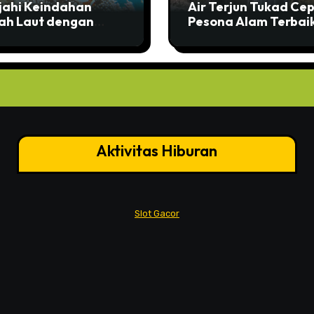
jahi Keindahan
Air Terjun Tukad Ce
ah Laut dengan
Pesona Alam Terbaik
vitas Snorkeling
Balik Tebing Batu
Aktivitas Hiburan
Slot Gacor