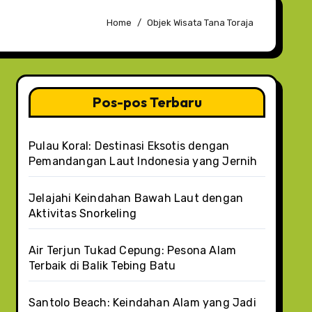
Home
Objek Wisata Tana Toraja
Pos-pos Terbaru
Pulau Koral: Destinasi Eksotis dengan
Pemandangan Laut Indonesia yang Jernih
Jelajahi Keindahan Bawah Laut dengan
Aktivitas Snorkeling
Air Terjun Tukad Cepung: Pesona Alam
Terbaik di Balik Tebing Batu
Santolo Beach: Keindahan Alam yang Jadi