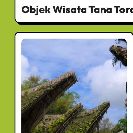
Objek Wisata Tana Tor