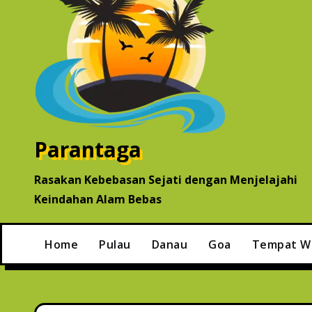
Parantaga
Rasakan Kebebasan Sejati dengan Menjelajahi
Keindahan Alam Bebas
Home
Pulau
Danau
Goa
Tempat W