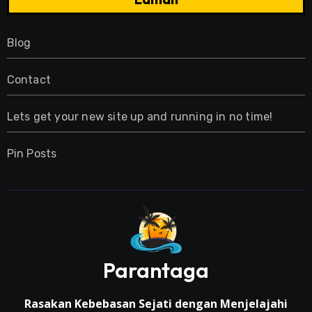
Blog
Contact
Lets get your new site up and running in no time!
Pin Posts
Parantaga
Rasakan Kebebasan Sejati dengan Menjelajahi