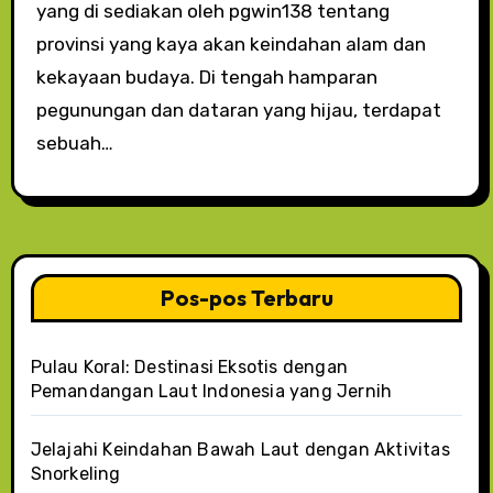
yang di sediakan oleh pgwin138 tentang
provinsi yang kaya akan keindahan alam dan
kekayaan budaya. Di tengah hamparan
pegunungan dan dataran yang hijau, terdapat
sebuah…
Pos-pos Terbaru
Pulau Koral: Destinasi Eksotis dengan
Pemandangan Laut Indonesia yang Jernih
Jelajahi Keindahan Bawah Laut dengan Aktivitas
Snorkeling