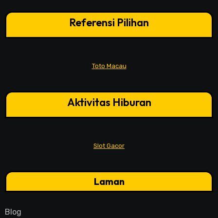
Referensi Pilihan
Toto Macau
Aktivitas Hiburan
Slot Gacor
Laman
Blog