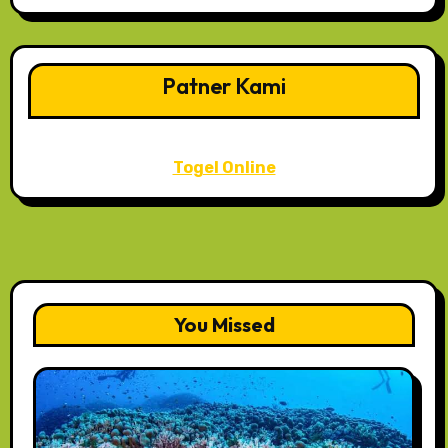
Patner Kami
Togel Online
You Missed