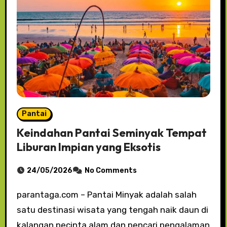
Pantai
Keindahan Pantai Seminyak Tempat
Liburan Impian yang Eksotis
24/05/2026
No Comments
parantaga.com – Pantai Minyak adalah salah
satu destinasi wisata yang tengah naik daun di
kalangan pecinta alam dan pencari pengalaman