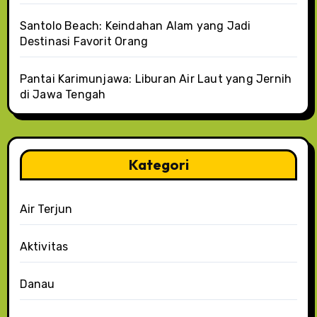
Santolo Beach: Keindahan Alam yang Jadi
Destinasi Favorit Orang
Pantai Karimunjawa: Liburan Air Laut yang Jernih
di Jawa Tengah
Kategori
Air Terjun
Aktivitas
Danau