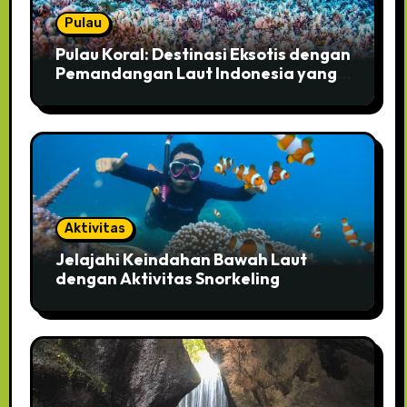
Pulau
Pulau Koral: Destinasi Eksotis dengan
Pemandangan Laut Indonesia yang
Jernih
Aktivitas
Jelajahi Keindahan Bawah Laut
dengan Aktivitas Snorkeling