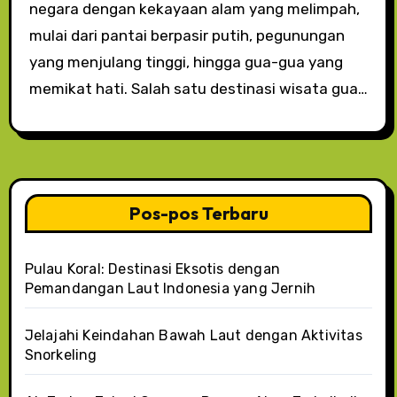
negara dengan kekayaan alam yang melimpah,
mulai dari pantai berpasir putih, pegunungan
yang menjulang tinggi, hingga gua-gua yang
memikat hati. Salah satu destinasi wisata gua…
Pos-pos Terbaru
Pulau Koral: Destinasi Eksotis dengan
Pemandangan Laut Indonesia yang Jernih
Jelajahi Keindahan Bawah Laut dengan Aktivitas
Snorkeling