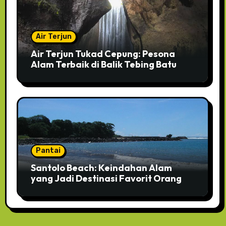
Air Terjun
Air Terjun Tukad Cepung: Pesona
Alam Terbaik di Balik Tebing Batu
Pantai
Santolo Beach: Keindahan Alam
yang Jadi Destinasi Favorit Orang