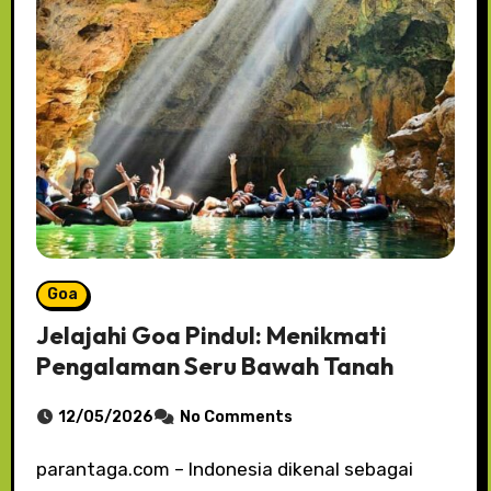
Goa
Jelajahi Goa Pindul: Menikmati
Pengalaman Seru Bawah Tanah
12/05/2026
No Comments
parantaga.com – Indonesia dikenal sebagai