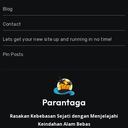
Blog
Contact
Lets get your new site up and running in no time!
Pin Posts
Parantaga
Rasakan Kebebasan Sejati dengan Menjelajahi
Keindahan Alam Bebas