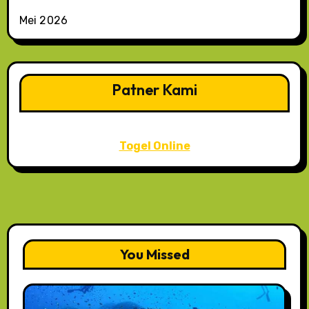
Mei 2026
Patner Kami
Togel Online
You Missed