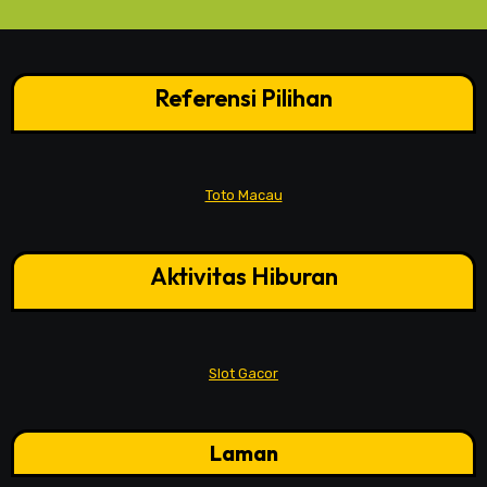
Referensi Pilihan
Toto Macau
Aktivitas Hiburan
Slot Gacor
Laman