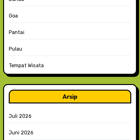
Goa
Pantai
Pulau
Tempat Wisata
Arsip
Juli 2026
Juni 2026