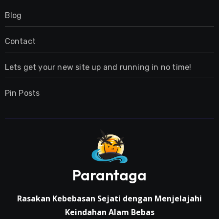
Blog
Contact
Lets get your new site up and running in no time!
Pin Posts
Parantaga
Rasakan Kebebasan Sejati dengan Menjelajahi
Keindahan Alam Bebas