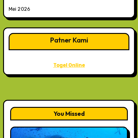
Mei 2026
Patner Kami
Togel Online
You Missed