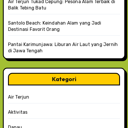
Air Terjun Tukad Cepung: Pesona Alam Terbaik di
Balik Tebing Batu
Santolo Beach: Keindahan Alam yang Jadi
Destinasi Favorit Orang
Pantai Karimunjawa: Liburan Air Laut yang Jernih
di Jawa Tengah
Kategori
Air Terjun
Aktivitas
Danau