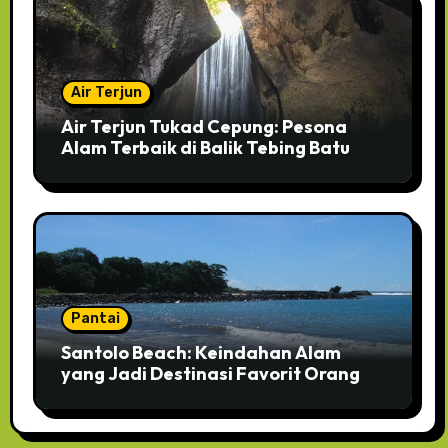
Air Terjun
Air Terjun Tukad Cepung: Pesona
Alam Terbaik di Balik Tebing Batu
Pantai
Santolo Beach: Keindahan Alam
yang Jadi Destinasi Favorit Orang