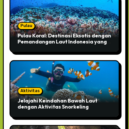
Pulau
Pulau Koral: Destinasi Eksotis dengan
Pemandangan Laut Indonesia yang
Jernih
Aktivitas
Jelajahi Keindahan Bawah Laut
dengan Aktivitas Snorkeling