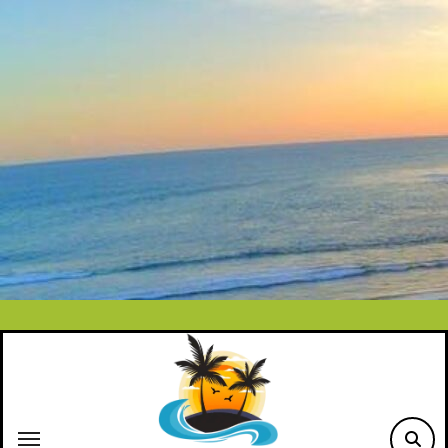
Skip
to
content