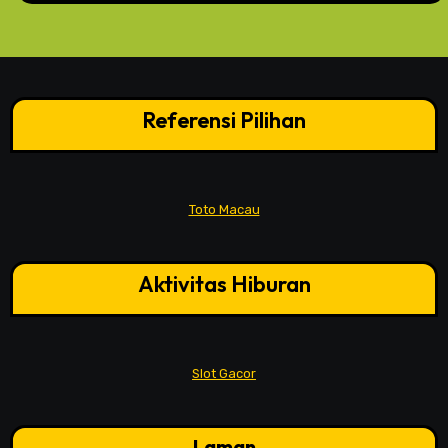
Referensi Pilihan
Toto Macau
Aktivitas Hiburan
Slot Gacor
Laman