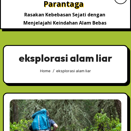
Parantaga
Rasakan Kebebasan Sejati dengan
Menjelajahi Keindahan Alam Bebas
eksplorasi alam liar
Home
eksplorasi alam liar