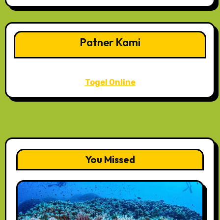
Patner Kami
Togel Online
You Missed