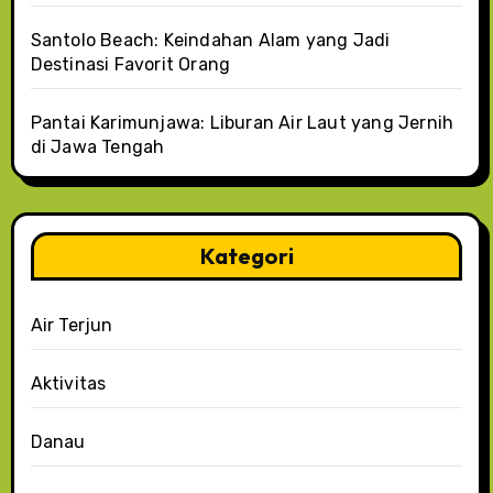
Santolo Beach: Keindahan Alam yang Jadi
Destinasi Favorit Orang
Pantai Karimunjawa: Liburan Air Laut yang Jernih
di Jawa Tengah
Kategori
Air Terjun
Aktivitas
Danau