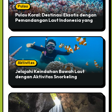
Pulau
Pulau Koral: Destinasi Eksotis dengan
Pemandangan Laut Indonesia yang
Jernih
Aktivitas
Jelajahi Keindahan Bawah Laut
dengan Aktivitas Snorkeling