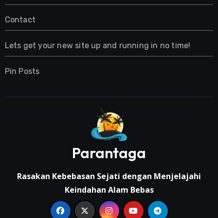
Contact
Lets get your new site up and running in no time!
Pin Posts
Parantaga
Rasakan Kebebasan Sejati dengan Menjelajahi
Keindahan Alam Bebas