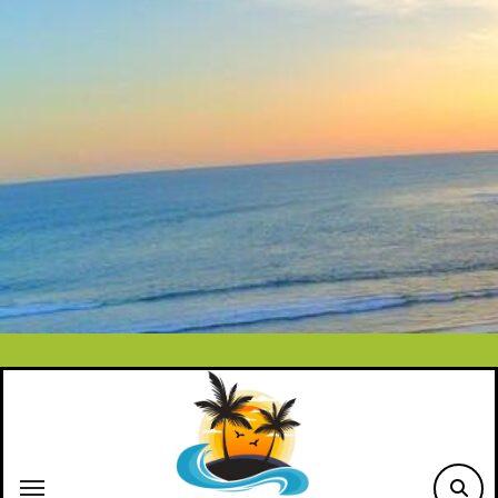
Skip
to
content