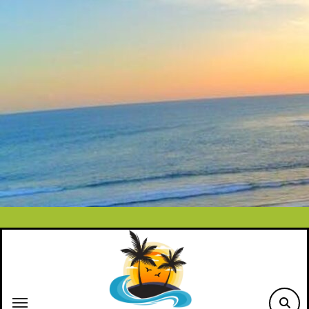
Skip
to
content