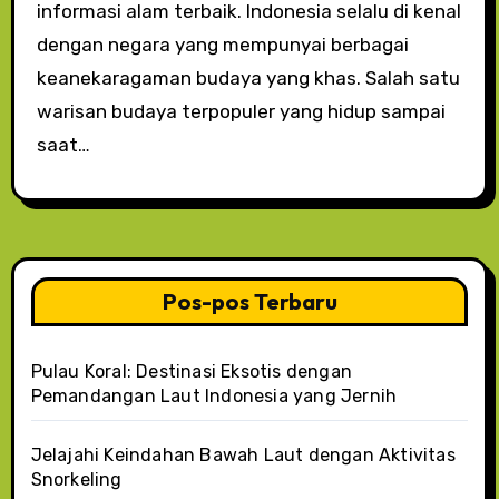
informasi alam terbaik. Indonesia selalu di kenal
dengan negara yang mempunyai berbagai
keanekaragaman budaya yang khas. Salah satu
warisan budaya terpopuler yang hidup sampai
saat…
Pos-pos Terbaru
Pulau Koral: Destinasi Eksotis dengan
Pemandangan Laut Indonesia yang Jernih
Jelajahi Keindahan Bawah Laut dengan Aktivitas
Snorkeling