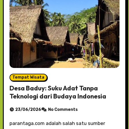
Tempat Wisata
Desa Baduy: Suku Adat Tanpa
Teknologi dari Budaya Indonesia
23/06/2026
No Comments
parantaga.com adalah salah satu sumber