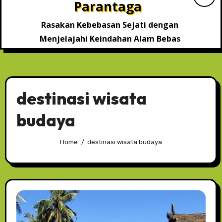
Parantaga
Rasakan Kebebasan Sejati dengan
Menjelajahi Keindahan Alam Bebas
destinasi wisata
budaya
Home
destinasi wisata budaya