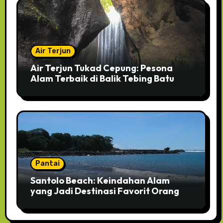
Air Terjun
Air Terjun Tukad Cepung: Pesona
Alam Terbaik di Balik Tebing Batu
Pantai
Santolo Beach: Keindahan Alam
yang Jadi Destinasi Favorit Orang