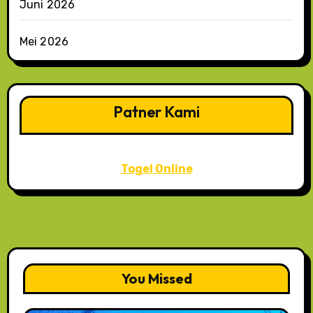
Juni 2026
Mei 2026
Patner Kami
Togel Online
You Missed