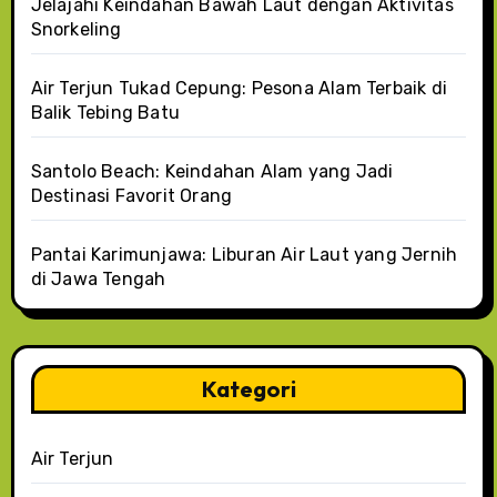
Jelajahi Keindahan Bawah Laut dengan Aktivitas
Snorkeling
Air Terjun Tukad Cepung: Pesona Alam Terbaik di
Balik Tebing Batu
Santolo Beach: Keindahan Alam yang Jadi
Destinasi Favorit Orang
Pantai Karimunjawa: Liburan Air Laut yang Jernih
di Jawa Tengah
Kategori
Air Terjun