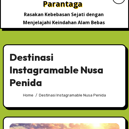
Parantaga
Rasakan Kebebasan Sejati dengan
Menjelajahi Keindahan Alam Bebas
Destinasi
Instagramable Nusa
Penida
Home
Destinasi Instagramable Nusa Penida