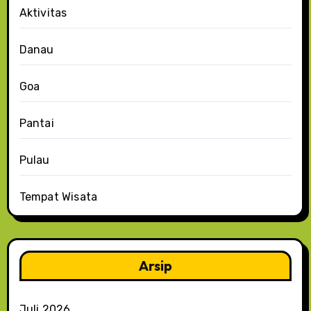
Aktivitas
Danau
Goa
Pantai
Pulau
Tempat Wisata
Arsip
Juli 2026