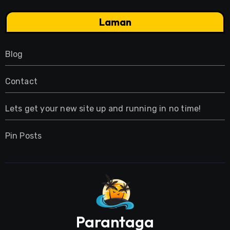
Laman
Blog
Contact
Lets get your new site up and running in no time!
Pin Posts
Parantaga