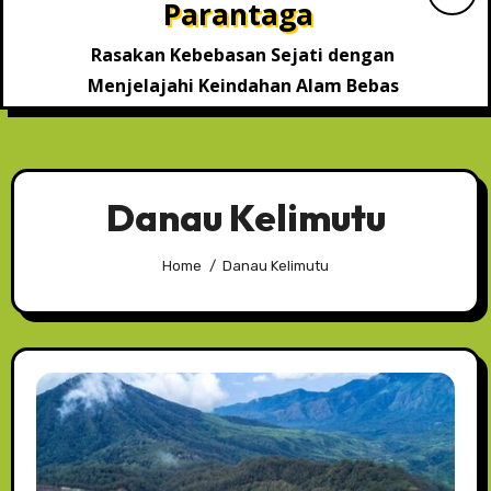
Parantaga
Rasakan Kebebasan Sejati dengan
Menjelajahi Keindahan Alam Bebas
Danau Kelimutu
Home
Danau Kelimutu