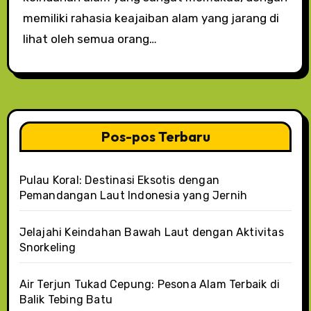
memiliki rahasia keajaiban alam yang jarang di
lihat oleh semua orang…
Pos-pos Terbaru
Pulau Koral: Destinasi Eksotis dengan
Pemandangan Laut Indonesia yang Jernih
Jelajahi Keindahan Bawah Laut dengan Aktivitas
Snorkeling
Air Terjun Tukad Cepung: Pesona Alam Terbaik di
Balik Tebing Batu