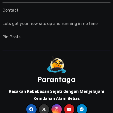
Contact
Lets get your new site up and running in no time!
Pin Posts
Parantaga
Rasakan Kebebasan Sejati dengan Menjelajahi
Keindahan Alam Bebas