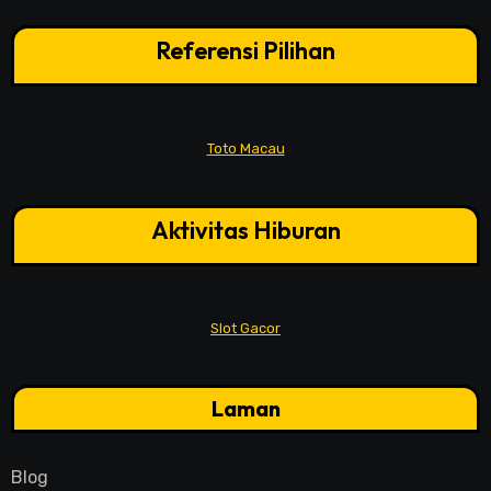
Referensi Pilihan
Toto Macau
Aktivitas Hiburan
Slot Gacor
Laman
Blog