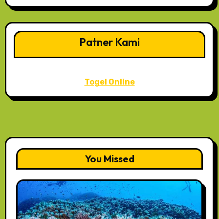
Patner Kami
Togel Online
You Missed