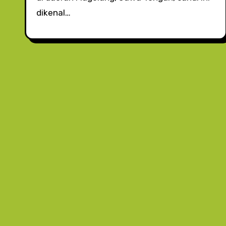
dikenal…