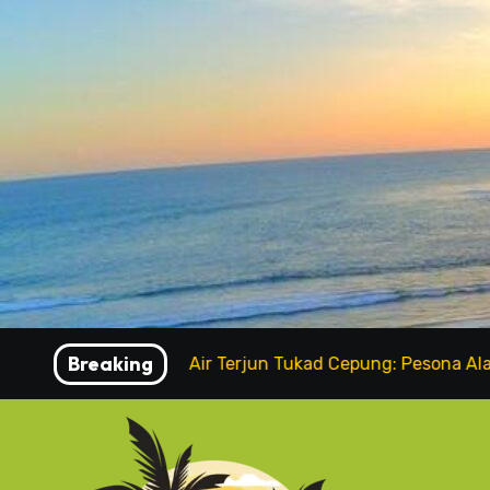
Skip
to
content
Breaking
rkeling
Air Terjun Tukad Cepung: Pesona Alam Terbaik 