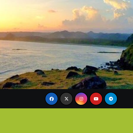
yang Jadi Destinasi Favorit Orang
Pantai Karimunjaw