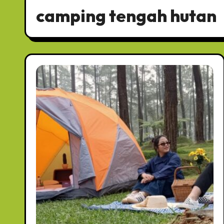
camping tengah hutan