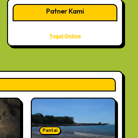
Patner Kami
Togel Online
Pantai