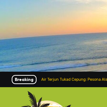
Skip
to
content
Breaking
keling
Air Terjun Tukad Cepung: Pesona Alam Terbaik 