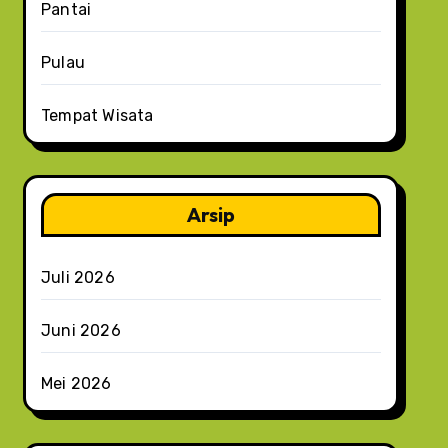
Pantai
Pulau
Tempat Wisata
Arsip
Juli 2026
Juni 2026
Mei 2026