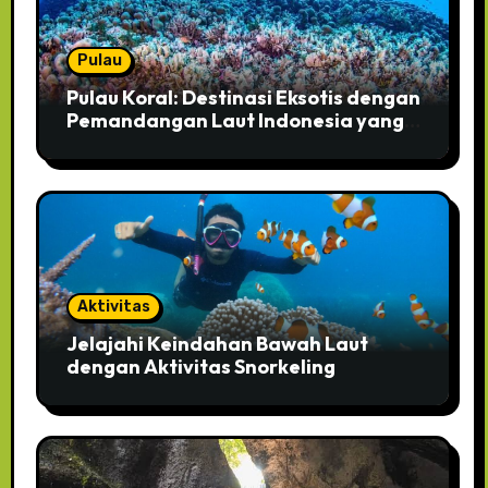
Pulau
Pulau Koral: Destinasi Eksotis dengan
Pemandangan Laut Indonesia yang
Jernih
Aktivitas
Jelajahi Keindahan Bawah Laut
dengan Aktivitas Snorkeling