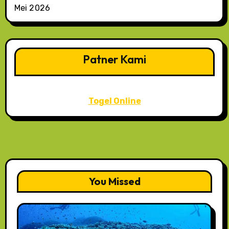
Mei 2026
Patner Kami
Togel Online
You Missed