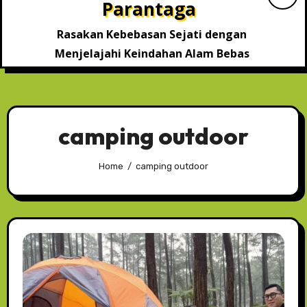
Parantaga
Rasakan Kebebasan Sejati dengan
Menjelajahi Keindahan Alam Bebas
camping outdoor
Home
camping outdoor