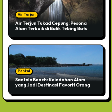
Air Terjun
Air Terjun Tukad Cepung: Pesona
Alam Terbaik di Balik Tebing Batu
Pantai
Santolo Beach: Keindahan Alam
yang Jadi Destinasi Favorit Orang