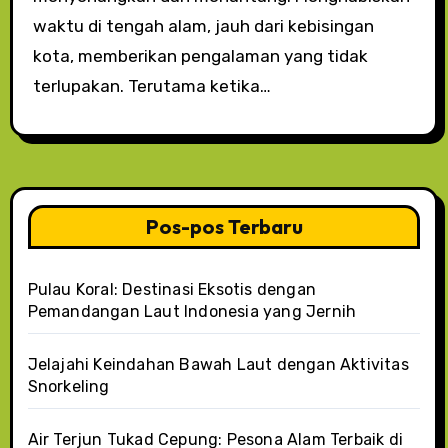
waktu di tengah alam, jauh dari kebisingan
kota, memberikan pengalaman yang tidak
terlupakan. Terutama ketika…
Pos-pos Terbaru
Pulau Koral: Destinasi Eksotis dengan
Pemandangan Laut Indonesia yang Jernih
Jelajahi Keindahan Bawah Laut dengan Aktivitas
Snorkeling
Air Terjun Tukad Cepung: Pesona Alam Terbaik di