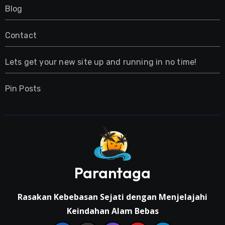
Blog
Contact
Lets get your new site up and running in no time!
Pin Posts
Parantaga
Rasakan Kebebasan Sejati dengan Menjelajahi
Keindahan Alam Bebas