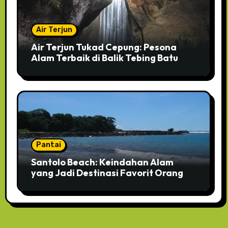
Air Terjun
Air Terjun Tukad Cepung: Pesona
Alam Terbaik di Balik Tebing Batu
Pantai
Santolo Beach: Keindahan Alam
yang Jadi Destinasi Favorit Orang