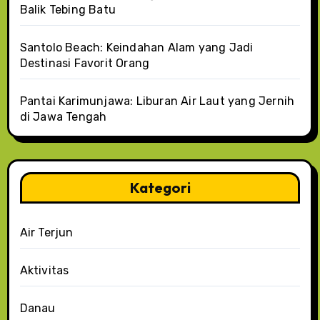
Balik Tebing Batu
Santolo Beach: Keindahan Alam yang Jadi
Destinasi Favorit Orang
Pantai Karimunjawa: Liburan Air Laut yang Jernih
di Jawa Tengah
Kategori
Air Terjun
Aktivitas
Danau