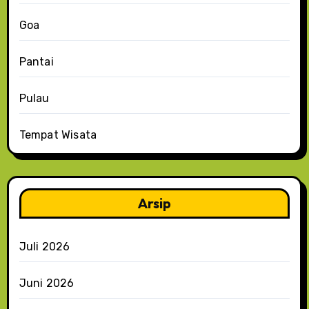
Goa
Pantai
Pulau
Tempat Wisata
Arsip
Juli 2026
Juni 2026